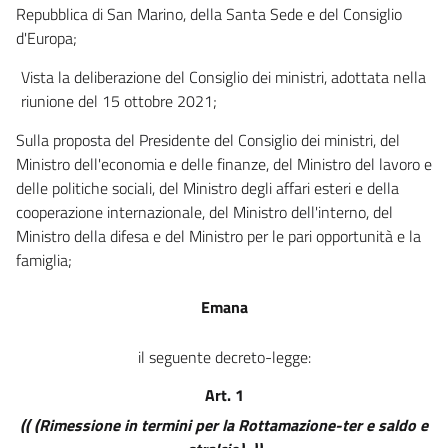
Repubblica di San Marino, della Santa Sede e del Consiglio
9
d'Europa;
9 bis
Vista la deliberazione del Consiglio dei ministri, adottata nella
10
riunione del 15 ottobre 2021;
11
Sulla proposta del Presidente del Consiglio dei ministri, del
11 bis
Ministro dell'economia e delle finanze, del Ministro del lavoro e
11 ter
delle politiche sociali, del Ministro degli affari esteri e della
cooperazione internazionale, del Ministro dell'interno, del
12
Ministro della difesa e del Ministro per le pari opportunità e la
12 bis
famiglia;
12 ter
Emana
12 quater
12 quinquies
il seguente decreto-legge:
Capo III
Rafforzamento della disciplina in materia di salute e sicurezza nei
Art. 1
luoghi di lavoro
(( (Rimessione in termini per la Rottamazione-ter e saldo e
13