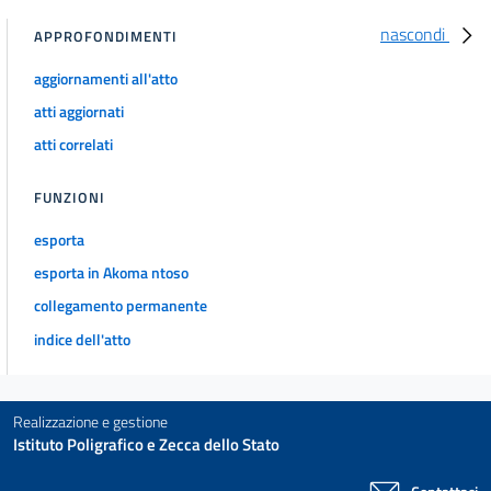
17
nascondi
APPROFONDIMENTI
18
aggiornamenti all'atto
atti aggiornati
Allegati
atti correlati
Allegato I
Allegato I
FUNZIONI
Tabella 1
esporta
Tabella 1
esporta in Akoma ntoso
collegamento permanente
indice dell'atto
Realizzazione e gestione
Istituto Poligrafico e Zecca dello Stato