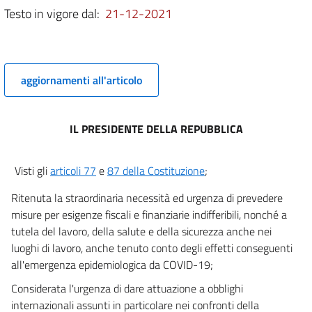
Testo in vigore dal:
21-12-2021
5 bis
5 ter
5 quater
aggiornamenti all'articolo
5 quinquies
5 sexies
5 septies
IL PRESIDENTE DELLA REPUBBLICA
5 octies
Visti gli
articoli 77
e
87 della Costituzione
;
5 novies
5 decies
Ritenuta la straordinaria necessità ed urgenza di prevedere
misure per esigenze fiscali e finanziarie indifferibili, nonché a
6
tutela del lavoro, della salute e della sicurezza anche nei
7
luoghi di lavoro, anche tenuto conto degli effetti conseguenti
Capo II
all'emergenza epidemiologica da COVID-19;
Misure urgenti in materia di lavoro
Considerata l'urgenza di dare attuazione a obblighi
7 bis
internazionali assunti in particolare nei confronti della
8