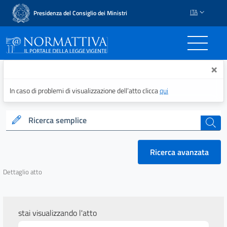
ITA
Presidenza del Consiglio dei Ministri
Normattiva - Il portale del
×
In caso di problemi di visualizzazione dell’atto clicca
qui
Ricerca semplice
cerca
Ricerca avanzata
Dettaglio atto
stai visualizzando l'atto