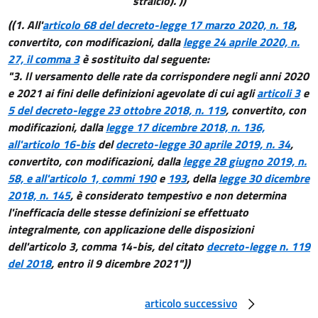
stralcio). ))
13 bis
((1. All'
articolo 68 del decreto-legge 17 marzo 2020, n. 18
,
Capo IV
convertito, con modificazioni, dalla
legge 24 aprile 2020, n.
Misure finanziarie urgenti
27, il comma 3
è sostituito dal seguente:
14
"3. Il versamento delle rate da corrispondere negli anni 2020
15
e 2021 ai fini delle definizioni agevolate di cui agli
articoli 3
e
15 bis
5 del decreto-legge 23 ottobre 2018, n. 119
, convertito, con
modificazioni, dalla
legge 17 dicembre 2018, n. 136,
Capo V
all'articolo 16-bis
del
decreto-legge 30 aprile 2019, n. 34
,
Disposizioni finanziarie e finali
convertito, con modificazioni, dalla
legge 28 giugno 2019, n.
16
58, e all'articolo 1, commi 190
e
193
, della
legge 30 dicembre
16 bis
2018, n. 145
, è considerato tempestivo e non determina
16 ter
l'inefficacia delle stesse definizioni se effettuato
16 quater
integralmente, con applicazione delle disposizioni
dell'articolo 3, comma 14-bis, del citato
decreto-legge n. 119
16 quinquies
del 2018
, entro il 9 dicembre 2021"))
16 sexies
16 septies
articolo successivo
16 octies