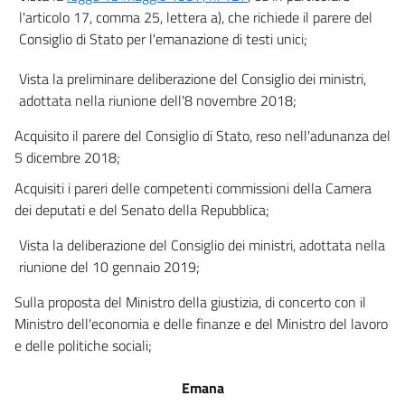
emersione della crisi)
l'articolo 17, comma 25, lettera a), che richiede il parere del
Capo I
(Composizione negoziata della crisi) ))
Consiglio di Stato per l'emanazione di testi unici;
12
Vista la preliminare deliberazione del Consiglio dei ministri,
13
adottata nella riunione dell'8 novembre 2018;
14
Acquisito il parere del Consiglio di Stato, reso nell'adunanza del
15
5 dicembre 2018;
16
Acquisiti i pareri delle competenti commissioni della Camera
17
dei deputati e del Senato della Repubblica;
18
Vista la deliberazione del Consiglio dei ministri, adottata nella
19
riunione del 10 gennaio 2019;
20
Sulla proposta del Ministro della giustizia, di concerto con il
21
Ministro dell'economia e delle finanze e del Ministro del lavoro
22
e delle politiche sociali;
23
Emana
24