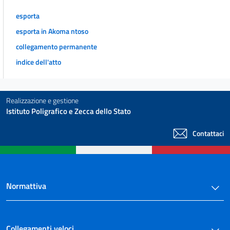
55
esporta
Titolo IV
esporta in Akoma ntoso
((Strumenti di regolazione della crisi e dell'insolvenza))
Capo I
collegamento permanente
Accordi
indice dell'atto
Sezione I
Piano attestato di risanamento
56
Sezione II
Realizzazione e gestione
Istituto Poligrafico e Zecca dello Stato
((Accordi di ristrutturazione, convenzione di moratoria e accordi su crediti
tributari e contributivi))
57
Contattaci
58
59
60
Normattiva
61
62
Collegamenti veloci
63