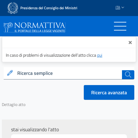
ITA
Presidenza del Consiglio dei Ministri
Normattiva - Il portale del
×
In caso di problemi di visualizzazione dell’atto clicca
qui
Ricerca semplice
cerca
Ricerca avanzata
Dettaglio atto
stai visualizzando l'atto