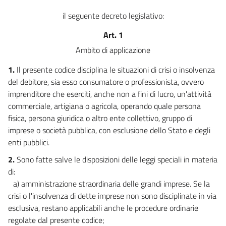
25
il seguente decreto legislativo:
25 bis
Art. 1
25 ter
Ambito di applicazione
25 quater
1.
Il presente codice disciplina le situazioni di crisi o insolvenza
25 quinquies
del debitore, sia esso consumatore o professionista, ovvero
(( Capo II
imprenditore che eserciti, anche non a fini di lucro, un'attività
(Concordato semplificato per la liquidazione del patrimonio all'esito della
commerciale, artigiana o agricola, operando quale persona
composizione negoziata) ))
fisica, persona giuridica o altro ente collettivo, gruppo di
25 sexies
imprese o società pubblica, con esclusione dello Stato e degli
25 septies
enti pubblici.
(( Capo III
2.
Sono fatte salve le disposizioni delle leggi speciali in materia
(Segnalazioni per la anticipata emersione della crisi e programma informatico
di:
di verifica della sostenibilità del debito e di elaborazione di piani di
rateizzazione) ))
a) amministrazione straordinaria delle grandi imprese. Se la
25 octies
crisi o l'insolvenza di dette imprese non sono disciplinate in via
25 novies
esclusiva, restano applicabili anche le procedure ordinarie
regolate dal presente codice;
25 decies