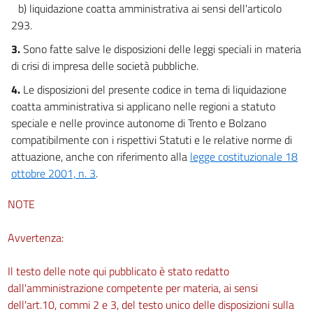
b) liquidazione coatta amministrativa ai sensi dell'articolo
25 undecies
293.
Titolo III
3.
Sono fatte salve le disposizioni delle leggi speciali in materia
((Strumenti di regolazione della crisi e dell'insolvenza))
di crisi di impresa delle società pubbliche.
Capo I
Giurisdizione
4.
Le disposizioni del presente codice in tema di liquidazione
26
coatta amministrativa si applicano nelle regioni a statuto
Capo II
speciale e nelle province autonome di Trento e Bolzano
Competenza
compatibilmente con i rispettivi Statuti e le relative norme di
27
attuazione, anche con riferimento alla
legge costituzionale 18
28
ottobre 2001, n. 3
.
29
NOTE
30
31
Avvertenza:
32
Il testo delle note qui pubblicato è stato redatto
Capo III
dall'amministrazione competente per materia, ai sensi
Cessazione dell'attività del debitore
dell'art.10, commi 2 e 3, del testo unico delle disposizioni sulla
33