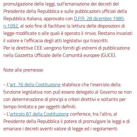
promulgazione delle leggi, sull'emanazione dei decreti del
34
Presidente della Repubblica e sulle pubblicazioni ufficiali della
35
Repubblica italiana, approvato con
D.P.R. 28 dicembre 1985,
n.1092
, al solo fine di facilitare la lettura delle disposizioni di
36
legge modificate o alle quali è operato il rinvio. Restano invariati
Capo IV
il valore e l'efficacia degli atti legislativi qui trascritti.
((Accesso agli strumenti di regolazione della crisi e dell'insolvenza
Per le direttive CEE vengono forniti gli estremi di pubblicazione
e alla liquidazione giudiziale))
Sezione I
nella Gazzetta Ufficiale delle Comunità europee (GUCE).
((Iniziativa per l'accesso agli strumenti di regolazione
della crisi e dell'insolvenza e alla liquidazione giudiziale))
Note alle premesse:
37
38
- L'
art. 76 della Costituzione
stabilisce che l'esercizio della
39
funzione legislativa non può essere delegato al Governo se non
con determinazione di principi e criteri direttivi e soltanto per
Sezione II
((Procedimento unitario per l'accesso agli strumenti di
tempo limitato e per oggetti definiti.
regolazione della crisi e dell'insolvenza e alla liquidazione
- L'
articolo 87 della Costituzione
conferisce, tra l'altro, al
giudiziale))
Presidente della Repubblica il potere di promulgare le leggi e di
40
emanare i decreti aventi valore di legge ed i regolamenti.
41