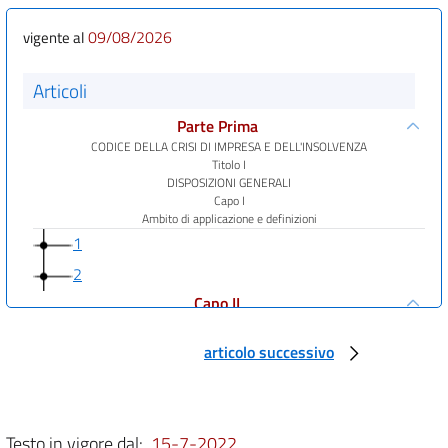
09/08/2026
vigente al
Articoli
Parte Prima
CODICE DELLA CRISI DI IMPRESA E DELL'INSOLVENZA
Titolo I
DISPOSIZIONI GENERALI
Capo I
Ambito di applicazione e definizioni
1
2
Capo II
Principi generali
Sezione I
articolo successivo
Obblighi dei soggetti che partecipano alla regolazione della crisi o
dell'insolvenza
3
4
Testo in vigore dal:
15-7-2022