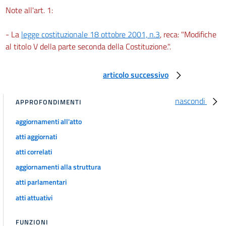
42
Note all'art. 1:
43
- La
legge costituzionale 18 ottobre 2001, n.3
, reca: "Modifiche
44
al titolo V della parte seconda della Costituzione.".
45
46
articolo successivo
47
nascondi
APPROFONDIMENTI
48
49
aggiornamenti all'atto
50
atti aggiornati
51
atti correlati
52
aggiornamenti alla struttura
atti parlamentari
53
atti attuativi
Sezione III
Misure cautelari e protettive
54
FUNZIONI