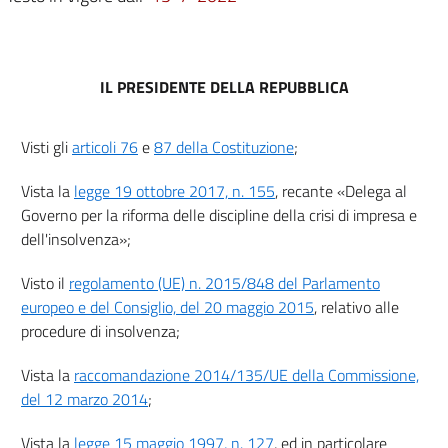
5
Sezione II
((Pubblicazione delle informazioni ed economicità delle procedure))
IL PRESIDENTE DELLA REPUBBLICA
5 bis
6
Visti gli
articoli 76
e
87 della Costituzione
;
Sezione III
Principi di carattere processuale
Vista la
legge 19 ottobre 2017, n. 155
, recante «Delega al
7
Governo per la riforma delle discipline della crisi di impresa e
8
dell'insolvenza»;
9
Visto il
regolamento (UE) n. 2015/848 del Parlamento
10
europeo e del Consiglio, del 20 maggio 2015
, relativo alle
Sezione IV
procedure di insolvenza;
Giurisdizione internazionale
11
Vista la
raccomandazione 2014/135/UE della Commissione,
(( Titolo II
del 12 marzo 2014
;
(Composizione negoziata della crisi, piattaforma unica
nazionale, concordato semplificato e segnalazioni per la anticipata
Vista la
legge 15 maggio 1997, n. 127
, ed in particolare