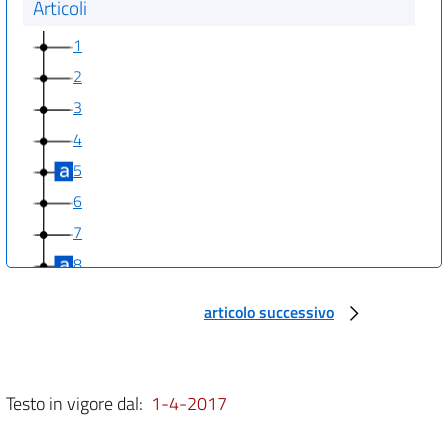
Articoli
1
2
3
4
5
6
7
8
9
articolo successivo
10
11
12
Testo in vigore dal:
1-4-2017
13