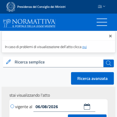
ITA
Presidenza del Consiglio dei Ministri
Normattiva - Il portale del
×
In caso di problemi di visualizzazione dell’atto clicca
qui
Ricerca semplice
cerca
Ricerca avanzata
stai visualizzando l'atto
vigente al