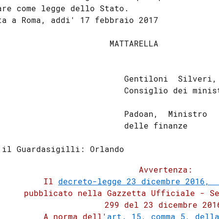
are come legge dello Stato. 

ta a Roma, addi' 17 febbraio 2017 

                       MATTARELLA 

                          Gentiloni  Silveri, 
                          Consiglio dei minist
                          Padoan,  Ministro   
                          delle finanze 

          Avvertenza: 

         Il 
decreto-legge 23 dicembre 2016, 
     pubblicato nella Gazzetta Ufficiale - Se
          299 del 23 dicembre 2016
         A norma dell'
art. 15, comma 5, della