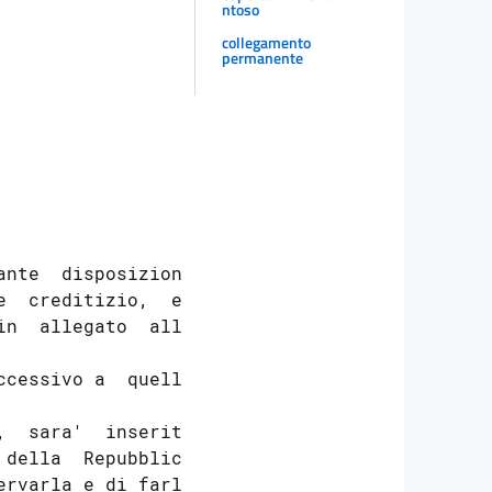
ntoso
collegamento
permanente
ante  disposizioni

  creditizio,  e'

n  allegato  alla

cessivo a  quello

  sara'  inserita

della  Repubblica

rvarla e di farla
