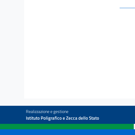
     
     
     
     
     
     
Realizzazione e gestione
Istituto Poligrafico e Zecca dello Stato