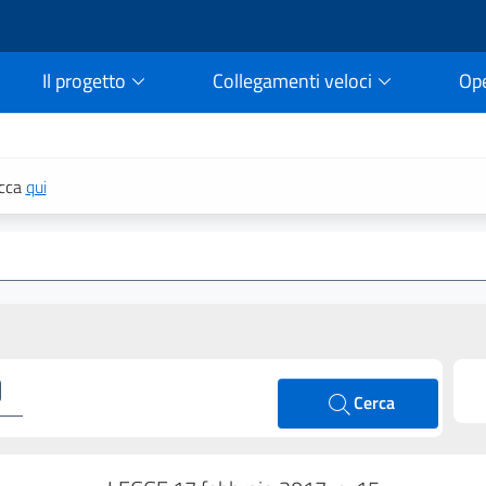
Il progetto
Collegamenti veloci
Op
rtale della legge vigent
icca
qui
Cerca