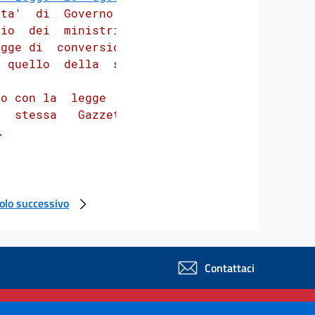
ta'  di  Governo  e

io  dei  ministri),

gge di  conversione

 quello  della  sua

o con la  legge  di

  stessa   Gazzetta

 

colo successivo
Contattaci