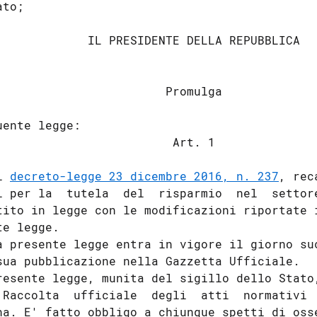
to; 

             IL PRESIDENTE DELLA REPUBBLICA 

                        Promulga 

uente legge: 

                         Art. 1 

l 
decreto-legge 23 dicembre 2016, n. 237
, rec
i per la  tutela  del  risparmio  nel  settore
tito in legge con le modificazioni riportate i
e legge. 

a presente legge entra in vigore il giorno suc
sua pubblicazione nella Gazzetta Ufficiale. 

resente legge, munita del sigillo dello Stato,
 Raccolta  ufficiale  degli  atti  normativi  
na. E' fatto obbligo a chiunque spetti di osse