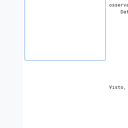
osserv
    Da
      
      
      
      
      
     
     
     