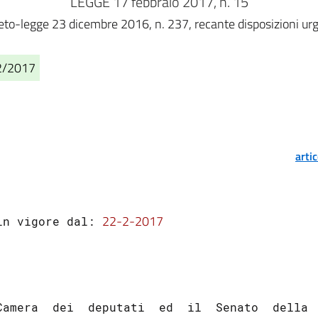
LEGGE 17 febbraio 2017, n. 15
eto-legge 23 dicembre 2016, n. 237, recante disposizioni urgen
02/2017
arti
22-2-2017
in vigore dal: 
Camera  dei  deputati  ed  il  Senato  della  