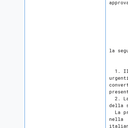
approva
      
      
la seg
      
  1. I
urgent
conver
present
  2. L
della 
  La p
nella 
italia