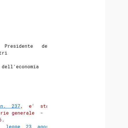
 Presidente   del

ri 

dell'economia   e

 n.  237
,  e'  stato

rie generale  -  n.

. 

  legge  23  agosto
