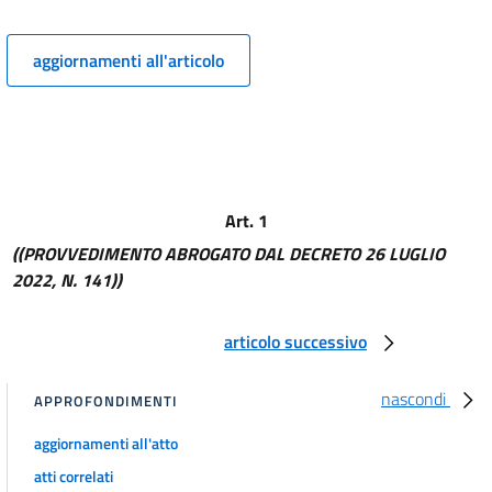
Allegato A
Allegato B
aggiornamenti all'articolo
Allegato B
Allegato C
Allegato C
Allegato D
Allegato D
Art. 1
((PROVVEDIMENTO ABROGATO DAL DECRETO 26 LUGLIO
Allegato E
2022, N. 141))
Allegato E
articolo successivo
nascondi
APPROFONDIMENTI
aggiornamenti all'atto
atti correlati