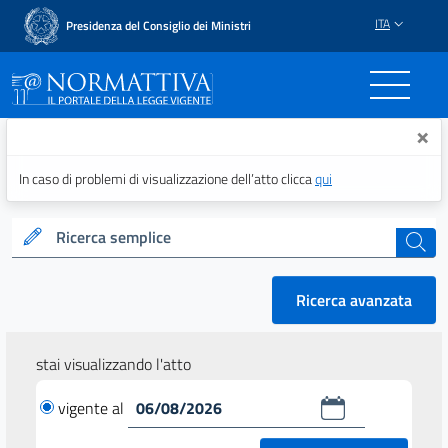
ITA
Presidenza del Consiglio dei Ministri
Normattiva - Il portale del
×
In caso di problemi di visualizzazione dell’atto clicca
qui
Ricerca semplice
cerca
Ricerca avanzata
stai visualizzando l'atto
vigente al