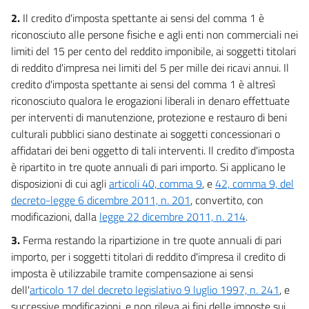
2.
Il credito d'imposta spettante ai sensi del comma 1 è
riconosciuto alle persone fisiche e agli enti non commerciali nei
limiti del 15 per cento del reddito imponibile, ai soggetti titolari
di reddito d'impresa nei limiti del 5 per mille dei ricavi annui. Il
credito d'imposta spettante ai sensi del comma 1 è altresì
riconosciuto qualora le erogazioni liberali in denaro effettuate
per interventi di manutenzione, protezione e restauro di beni
culturali pubblici siano destinate ai soggetti concessionari o
affidatari dei beni oggetto di tali interventi. Il credito d'imposta
è ripartito in tre quote annuali di pari importo. Si applicano le
disposizioni di cui agli
articoli 40, comma 9
, e
42, comma 9, del
decreto-legge 6 dicembre 2011, n. 201
, convertito, con
modificazioni, dalla
legge 22 dicembre 2011, n. 214
.
3.
Ferma restando la ripartizione in tre quote annuali di pari
importo, per i soggetti titolari di reddito d'impresa il credito di
imposta è utilizzabile tramite compensazione ai sensi
dell'
articolo 17 del decreto legislativo 9 luglio 1997, n. 241
, e
successive modificazioni, e non rileva ai fini delle imposte sui