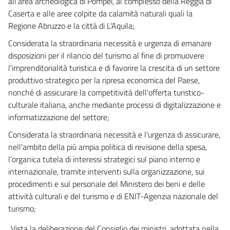
all'area archeologica di Pompei, al complesso della Reggia di
16
Caserta e alle aree colpite da calamità naturali quali la
Regione Abruzzo e la città di L'Aquila;
Titolo IV
Considerata la straordinaria necessità e urgenza di emanare
NORME FINANZIARIE ED ENTRATA IN VIGORE
disposizioni per il rilancio del turismo al fine di promuovere
17
l'imprenditorialità turistica e di favorire la crescita di un settore
18
produttivo strategico per la ripresa economica del Paese,
nonché di assicurare la competitività dell'offerta turistico-
culturale italiana, anche mediante processi di digitalizzazione e
informatizzazione del settore;
Considerata la straordinaria necessità e l'urgenza di assicurare,
nell'ambito della più ampia politica di revisione della spesa,
l'organica tutela di interessi strategici sul piano interno e
internazionale, tramite interventi sulla organizzazione, sui
procedimenti e sul personale del Ministero dei beni e delle
attività culturali e del turismo e di ENIT-Agenzia nazionale del
turismo;
Vista la deliberazione del Consiglio dei ministri, adottata nella