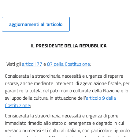
Titolo II
MISURE URGENTI A SUPPORTO DELL'ACCESSIBILITÀ DEL
SETTORE CULTURALE E
aggiornamenti all'articolo
TURISTICO
9
10
IL PRESIDENTE DELLA REPUBBLICA
11
11 bis
Visti gli
articoli 77
e
87 della Costituzione
;
Titolo III
Considerata la straordinaria necessità e urgenza di reperire
risorse, anche mediante interventi di agevolazione fiscale, per
MISURE URGENTI PER L'AMMINISTRAZIONE DEL PATRIMONIO
CULTURALE E DEL TURISMO
garantire la tutela del patrimonio culturale della Nazione e lo
12
sviluppo della cultura, in attuazione dell'
articolo 9 della
Costituzione
;
13
Considerata la straordinaria necessità e urgenza di porre
13 bis
immediato rimedio allo stato di emergenza e degrado in cui
14
versano numerosi siti culturali italiani, con particolare riguardo
15