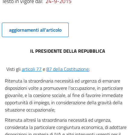
Testo in vigore dal:
24-9-2015
DI
OCCUPAZIONE E DI PREVIDENZA SOCIALE
7
7 bis
aggiornamenti all'articolo
8
9
IL PRESIDENTE DELLA REPUBBLICA
10
10 bis
Visti gli
articoli 77
e
87 della Costituzione
;
TITOLO III
DISPOSIZIONI IN MATERIA DI IMPOSTA SUL VALORE AGGIUNTO
Ritenuta la straordinaria necessità ed urgenza di emanare
(IVA) E ALTRE MISURE URGENTI
disposizioni volte a promuovere l'occupazione, in particolare
11
giovanile, e la coesione sociale, al fine di favorire immediate
11 bis
opportunità di impiego, in considerazione della gravità della
12
situazione occupazionale;
13
Ritenuta altresì la straordinaria necessità ed urgenza,
considerata la particolare congiuntura economica, di adottare
disposizioni in materia di IVA e altri interventi urgenti per il