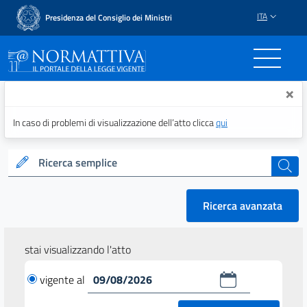
ITA
Presidenza del Consiglio dei Ministri
Normattiva - Il portale del
×
In caso di problemi di visualizzazione dell’atto clicca
qui
Ricerca semplice
cerca
Ricerca avanzata
stai visualizzando l'atto
vigente al