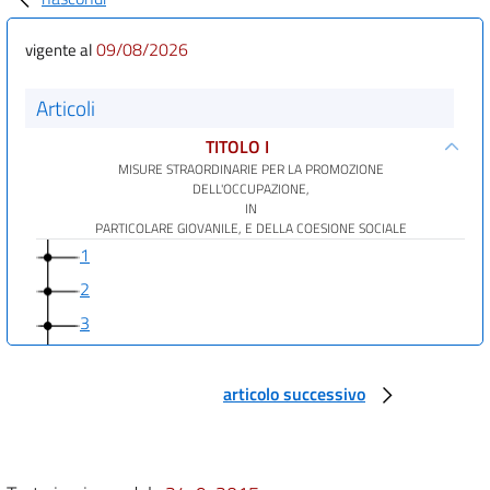
09/08/2026
vigente al
Articoli
TITOLO I
MISURE STRAORDINARIE PER LA PROMOZIONE
DELL'OCCUPAZIONE,
IN
PARTICOLARE GIOVANILE, E DELLA COESIONE SOCIALE
1
2
3
4
5
articolo successivo
6
TITOLO II
DISPOSIZIONI IN MATERIA DI RAPPORTI DI LAVORO,