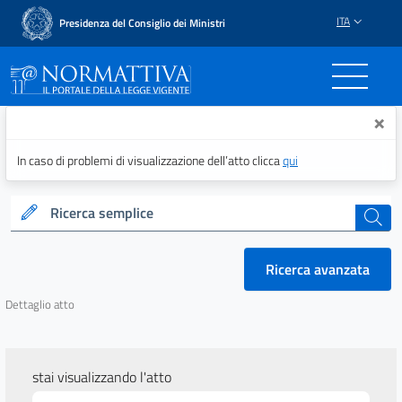
ITA
Presidenza del Consiglio dei Ministri
Normattiva - Il portale del
×
In caso di problemi di visualizzazione dell’atto clicca
qui
Ricerca semplice
cerca
Ricerca avanzata
Dettaglio atto
stai visualizzando l'atto