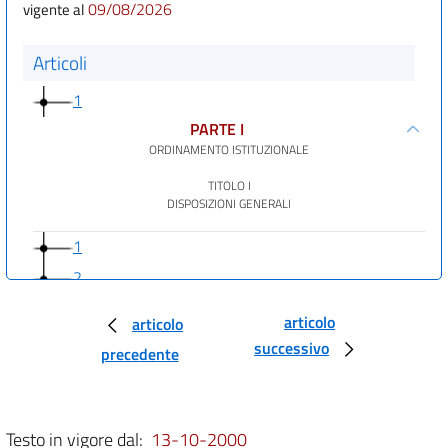
09/08/2026
vigente al
Articoli
1
PARTE I
ORDINAMENTO ISTITUZIONALE
TITOLO I
DISPOSIZIONI GENERALI
1
2
3
articolo
articolo
4
successivo
precedente
5
6
7
Testo in vigore dal:
13-10-2000