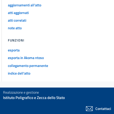
28
aggiornamenti all'atto
atti aggiornati
29
atti correlati
CAPO V
Forme associative
note atto
30
31
FUNZIONI
32
esporta
33
esporta in Akoma ntoso
34
collegamento permanente
35
indice dell'atto
TITOLO III
ORGANI
Realizzazione e gestione
CAPO I
Istituto Poligrafico e Zecca dello Stato
Organi di governo del comune e
della
provincia
Contattaci