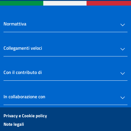
36
37
38
Normattiva
39
40
Collegamenti veloci
41
41 bis
42
Con il contributo di
43
44
45
In collaborazione con
46
47
Privacy e Cookie policy
48
Note legali