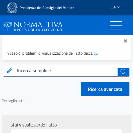
ITA
Presidenza del Consiglio dei Ministri
Normattiva - Il portale del
×
In caso di problemi di visualizzazione dell’atto clicca
qui
Ricerca semplice
cerca
Ricerca avanzata
Dettaglio atto
stai visualizzando l'atto