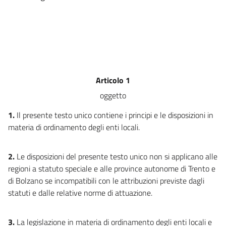
7 bis
8
9
10
11
Articolo 1
12
oggetto
TITOLO II
SOGGETTI
1.
Il presente testo unico contiene i principi e le disposizioni in
materia di ordinamento degli enti locali.
CAPO I
Comune
13
2.
Le disposizioni del presente testo unico non si applicano alle
14
regioni a statuto speciale e alle province autonome di Trento e
di Bolzano se incompatibili con le attribuzioni previste dagli
15
statuti e dalle relative norme di attuazione.
16
17
3.
La legislazione in materia di ordinamento degli enti locali e