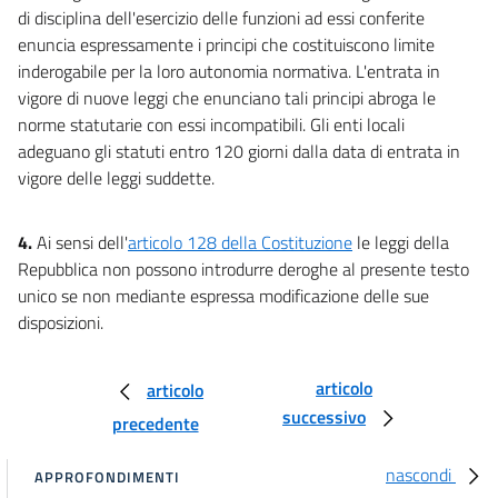
18
di disciplina dell'esercizio delle funzioni ad essi conferite
CAPO II
enuncia espressamente i principi che costituiscono limite
Provincia
inderogabile per la loro autonomia normativa. L'entrata in
vigore di nuove leggi che enunciano tali principi abroga le
19
norme statutarie con essi incompatibili. Gli enti locali
20
adeguano gli statuti entro 120 giorni dalla data di entrata in
vigore delle leggi suddette.
21
CAPO III
Aree metropolitane
4.
Ai sensi dell'
articolo 128 della Costituzione
le leggi della
22
Repubblica non possono introdurre deroghe al presente testo
unico se non mediante espressa modificazione delle sue
23
disposizioni.
24
25
articolo
articolo
26
successivo
precedente
CAPO IV
Comunità montane
nascondi
APPROFONDIMENTI
27