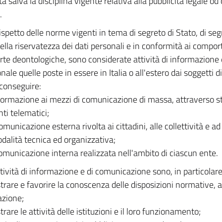
ta salva la disciplina vigente relativa alla pubblicità legale od 
.
ispetto delle norme vigenti in tema di segreto di Stato, di segr
della riservatezza dei dati personali e in conformità ai compor
arte deontologiche, sono considerate attività di informazione
onale quelle poste in essere in Italia o all'estero dai soggetti 
 conseguire:
nformazione ai mezzi di comunicazione di massa, attraverso s
ti telematici;
comunicazione esterna rivolta ai cittadini, alle collettività e ad
dalità tecnica ed organizzativa;
comunicazione interna realizzata nell'ambito di ciascun ente.
tività di informazione e di comunicazione sono, in particolare,
ustrare e favorire la conoscenza delle disposizioni normative, al
azione;
ustrare le attività delle istituzioni e il loro funzionamento;