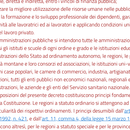
e, diretta e indiretta, entro i vincoli di finanza pubblica;
zzare la migliore utilizzazione delle risorse umane nelle pubbl
la formazione e lo sviluppo professionale dei dipendenti, ga
ità alle lavoratrici ed ai lavoratori e applicando condizioni un
el lavoro privato.
mministrazioni pubbliche si intendono tutte le amministrazioni
 gli istituti e scuole di ogni ordine e grado e le istituzioni ed
razioni dello Stato ad ordinamento autonomo, le regioni, le p
 montane e loro consorzi ed associazioni, le istituzioni uni-vers
 case popolari, le camere di commercio, industria, artigianato
oni, tutti gli enti pubblici non economici nazionali, regionali e 
razioni, le aziende e gli enti del Servizio sanitario nazionale.
sposizioni del presente decreto costituiscono principi fondamen
a Costituzione. Le regioni a statuto ordinario si attengono a
uliarità dei rispettivi ordinamenti. I principi desumibili dall'
ar
 1992, n. 421
, e dall'
art. 11, comma 4, della legge 15 marzo 1
scono altresì, per le regioni a statuto speciale e per le provi