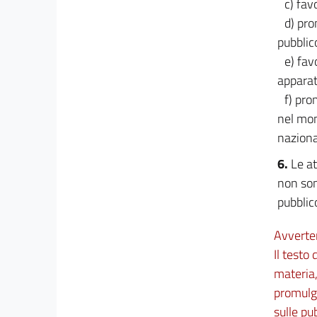
c) fav
d) pro
pubblico
e) fav
apparat
f) pro
nel mon
naziona
6.
Le at
non son
pubblic
Avverte
Il testo
materia,
promulga
sulle pu