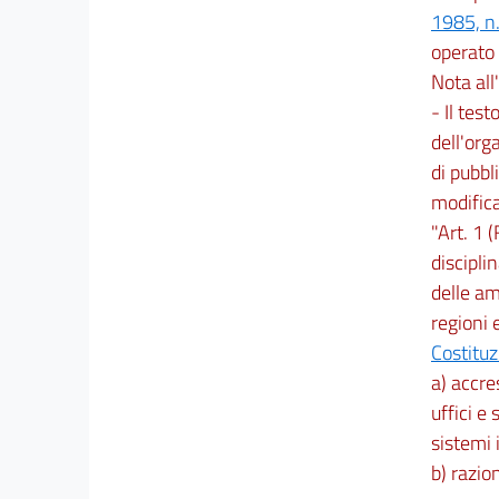
1985, n
operato i
Nota all'
- Il testo
dell'org
di pubbl
modifica
"Art. 1 
discipli
delle am
regioni 
Costitu
a) accre
uffici e
sistemi 
b) razio