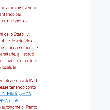
iche amministrazioni,
rantendo pari
iformi rispetto a
 dello Stato, ivi
ucative, le aziende ed
rovince, i comuni, le
itarie, gli istituti
 e agricoltura e loro
locali, le
tali ai sensi dell'art.
d esse tenendo conto
t. 2 della legge 23
997, n. 59
nce autonome di Trento