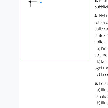
3.
È fat
16
pubblici
4.
Nel r
tutela 
dalle c
istituzi
volte a
a) l'i
strumen
b) la 
ogni mo
c) la 
5.
Le at
a) ill
l'applic
b) ill