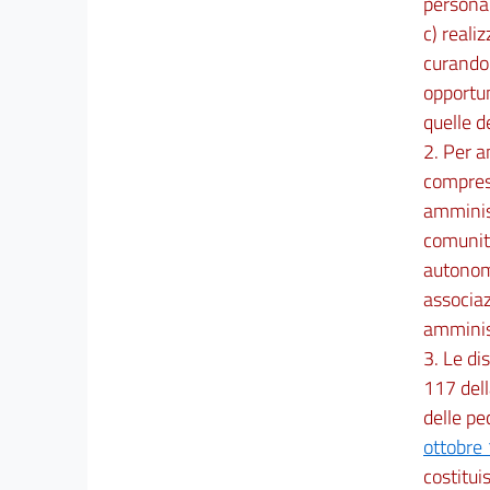
personal
c) reali
curando 
opportun
quelle d
2. Per a
compresi
amminist
comunità
autonomi
associazi
amminist
3. Le di
117 dell
delle pec
ottobre
costitui