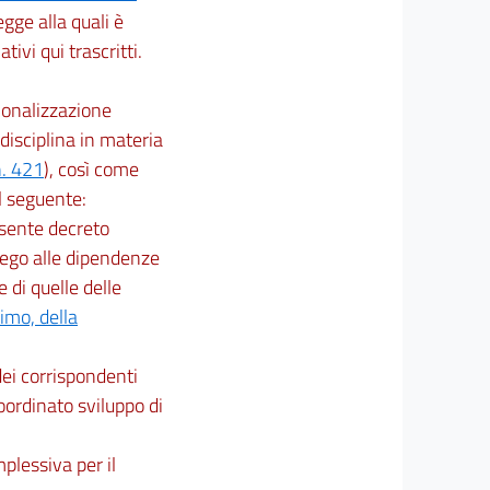
legge alla quali è
ativi qui trascritti.
onalizzazione
disciplina in materia
n. 421
), così come
il seguente:
resente decreto
piego alle dipendenze
 di quelle delle
imo, della
dei corrispondenti
oordinato sviluppo di
plessiva per il