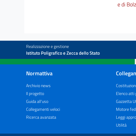
e di Bol
Realizzazione e gestione
Istituto Poligrafico e Zecca dello Stato
Normattiva
Collegam
Archivio news
Costituzion
Il progetto
Elenco atti
Guida all'uso
Gazzetta Uf
Collegamenti veloci
Motore fed
Ricerca avanzata
Leggi appro
Utilità