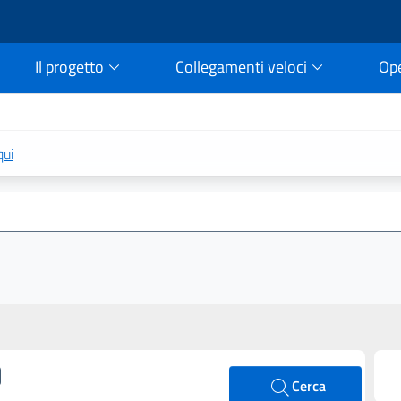
Il progetto
Collegamenti veloci
Op
rtale della legge vigent
qui
Cerca