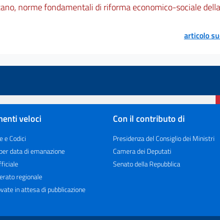
zano, norme fondamentali di riforma economico-sociale della 
articolo s
enti veloci
Con il contributo di
e e Codici
Presidenza del Consiglio dei Ministri
 per data di emanazione
Camera dei Deputati
ficiale
Senato della Repubblica
erato regionale
vate in attesa di pubblicazione