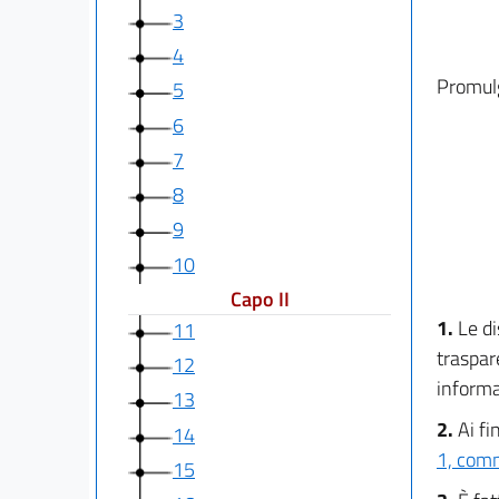
3
4
Promul
5
6
7
8
9
10
Capo II
1.
Le di
11
traspare
12
informa
13
2.
Ai fi
14
1, comm
15