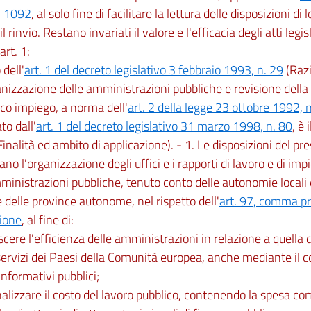
. 1092
, al solo fine di facilitare la lettura delle disposizioni di 
l rinvio. Restano invariati il valore e l'efficacia degli atti legisl
art. 1:
 dell'
art. 1 del decreto legislativo 3 febbraio 1993, n. 29
(Razi
anizzazione delle amministrazioni pubbliche e revisione della 
ico impiego, a norma dell'
art. 2 della legge 23 ottobre 1992, 
to dall'
art. 1 del decreto legislativo 31 marzo 1998, n. 80
, è 
(Finalità ed ambito di applicazione). - 1. Le disposizioni del p
nano l'organizzazione degli uffici e i rapporti di lavoro e di im
ministrazioni pubbliche, tenuto conto delle autonomie locali e
e delle province autonome, nel rispetto dell'
art. 97, comma pr
zione
, al fine di:
scere l'efficienza delle amministrazioni in relazione a quella 
 servizi dei Paesi della Comunità europea, anche mediante il c
informativi pubblici;
nalizzare il costo del lavoro pubblico, contenendo la spesa com