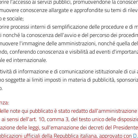
orire l'accesso ai servizi pubblici, promuovendone la conosce
muovere conoscenze allargate e approfondite su temi di rile
 e sociale;
orire processi interni di semplificazione delle procedure e di
i nonché la conoscenza dell'avvio e del percorso dei procedi
muovere l'immagine delle amministrazioni, nonché quella dell'
do, conferendo conoscenza e visibilità ad eventi d'importanz
le ed internazionale.
tività di informazione e di comunicazione istituzionale di cui
o soggette ai limiti imposti in materia di pubblicità, sponsoriz
o.
nza:
 delle note qui pubblicato è stato redatto dall'amministrazio
 ai sensi dell'art. 10, comma 3, del testo unico delle disposizi
zione delle leggi, sull'emanazione dei decreti del Presidente
bblicazioni ufficiali della Repubblica italiana, approvato con
D.