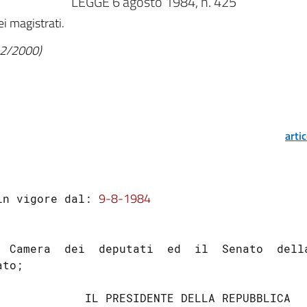
LEGGE 6 agosto 1984, n. 425
i magistrati.
/12/2000)
arti
9-8-1984
in vigore dal: 
  Camera  dei  deputati  ed  il  Senato  della
to;

             IL PRESIDENTE DELLA REPUBBLICA
