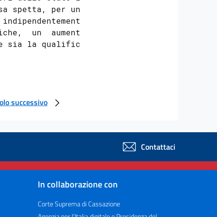
a spetta, per una

indipendentemente

che,  un  aumento

 sia la qualifica

colo successivo
Contattaci
In collaborazione con
Corte Suprema di Cassazione
Agenzia per l’Italia digitale e Presidenza del