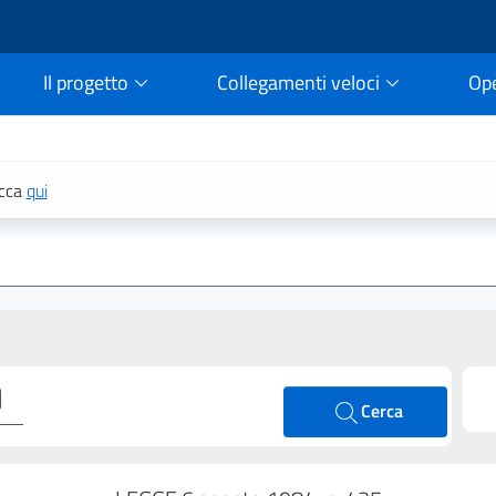
Il progetto
Collegamenti veloci
Op
rtale della legge vigent
icca
qui
Cerca