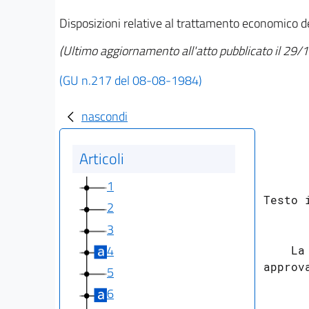
Disposizioni relative al trattamento economico de
(Ultimo aggiornamento all'atto pubblicato il 29
(GU n.217 del 08-08-1984)
nascondi
Articoli
1
Testo 
2
3
4
    La
approva
5
6
      