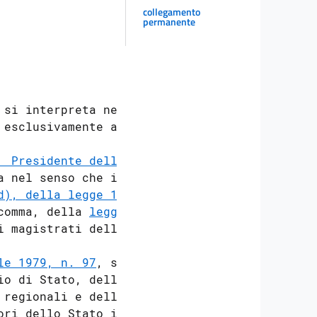
collegamento
permanente
 si interpreta nel

esclusivamente ai

  Presidente della

a nel senso che il

d), della legge 16

comma, della 
legge

i magistrati della

le 1979, n. 97
, si

o di Stato, della

regionali e della

ri dello Stato in
