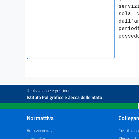
serviz
sola  
dall'a
period
Realizzazione e gestione
Istituto Poligrafico e Zecca dello Stato
Normattiva
Collegam
Archivio news
Costituzion
Il progetto
Elenco atti