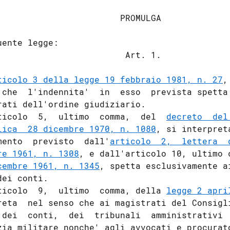
                        PROMULGA

uente legge:

                         Art. 1.

ticolo 3 della legge 19 febbraio 1981, n. 27
,
 che  l'indennita'  in  esso  prevista spetta 
rati dell'ordine giudiziario.

ticolo  5,  ultimo  comma,  del  
decreto  del
lica  28 dicembre 1970, n. 1080
, si interpret
mento  previsto  dall'
articolo  2,  lettera  
re 1961, n. 1308
, e dall'articolo 10, ultimo 
cembre 1961, n. 1345
, spetta esclusivamente a
ei conti.

ticolo  9,  ultimo  comma, della 
legge 2 apri
reta  nel senso che ai magistrati del Consigli
 dei  conti,  dei  tribunali  amministrativi  
zia militare nonche' agli avvocati e procurato