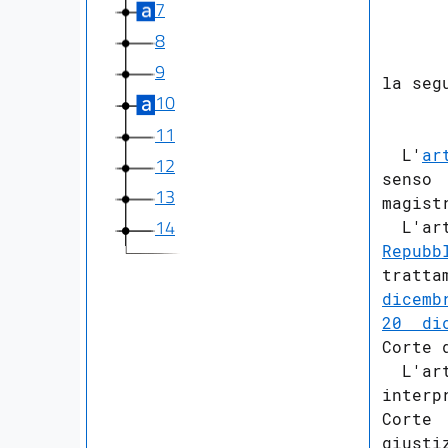
7
      
8
9
la seg
10
      
11
  L'
ar
12
senso 
13
magist
14
  L'ar
Repubb
tratta
dicemb
20  di
Corte d
  L'ar
interp
Corte 
giusti