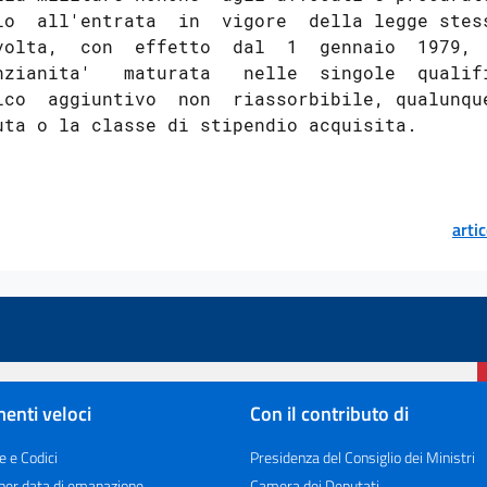
io  all'entrata  in  vigore  della legge stess
volta,  con  effetto  dal  1  gennaio  1979,  
nzianita'   maturata   nelle  singole  qualifi
ico  aggiuntivo  non  riassorbibile, qualunque
arti
enti veloci
Con il contributo di
e e Codici
Presidenza del Consiglio dei Ministri
 per data di emanazione
Camera dei Deputati