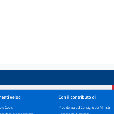
enti veloci
Con il contributo di
e e Codici
Presidenza del Consiglio dei Ministri
 per data di emanazione
Camera dei Deputati