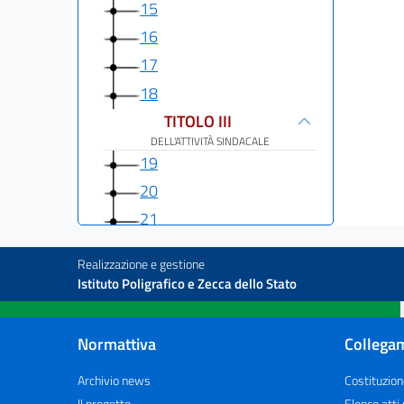
15
16
17
18
TITOLO III
DELL'ATTIVITÀ SINDACALE
19
20
21
22
Realizzazione e gestione
23
Istituto Poligrafico e Zecca dello Stato
24
25
Normattiva
Collegam
26
Archivio news
Costituzion
27
Il progetto
Elenco atti