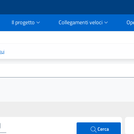
Il progetto
Collegamenti veloci
Op
rtale della legge vigent
qui
Cerca