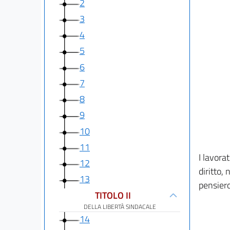
2
3
4
5
6
7
8
9
10
11
I lavora
12
diritto,
13
pensiero
TITOLO II
DELLA LIBERTÀ SINDACALE
14