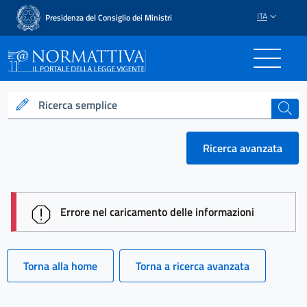
ITA
Presidenza del Consiglio dei Ministri
Normattiva - Il portale del
Ricerca semplice
cerca
Ricerca avanzata
session id: ow-Zyt0IwvoFYykHPxWBPYPT9K-WepBO
Errore nel caricamento delle informazioni
Torna alla home
Torna a ricerca avanzata