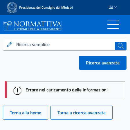
ITA
Presidenza del Consiglio dei Ministri
Normattiva - Il portale del
Ricerca semplice
cerca
Ricerca avanzata
session id: 7aLTiWW700T46SL_b__RIg7tlFCoEo8rVr
Errore nel caricamento delle informazioni
Torna alla home
Torna a ricerca avanzata