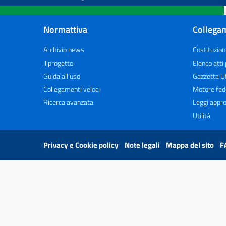
Normattiva
Collegam
Archivio news
Costituzion
Il progetto
Elenco atti
Guida all'uso
Gazzetta Uf
Collegamenti veloci
Motore fed
Ricerca avanzata
Leggi appro
Utilità
Privacy e Cookie policy
Note legali
Mappa del sito
F