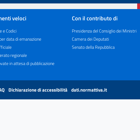
enti veloci
Con il contributo di
e e Codici
Presidenza del Consiglio dei Ministri
 per data di emanazione
Camera dei Deputati
ficiale
Senato della Repubblica
erato regionale
vate in attesa di pubblicazione
AQ
Dichiarazione di accessibilità
dati.normattiva.it