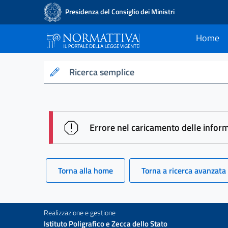
Presidenza del Consiglio dei Ministri
Home
current
Normattiva - Il po
Ricerca semplice
session id: 72_I616khH-sTkmnmj
Errore nel caricamento delle infor
Torna alla home
Torna a ricerca avanzata
Realizzazione e gestione
Istituto Poligrafico e Zecca dello Stato