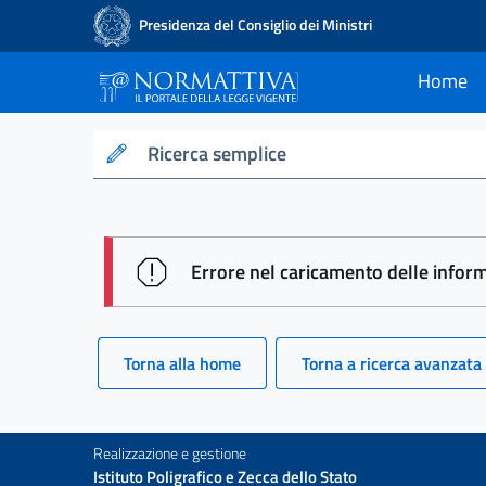
Presidenza del Consiglio dei Ministri
Home
current
Normattiva - Il po
Ricerca semplice
session id: 9HV1yEt7yewhXWCm4qb
Errore nel caricamento delle infor
Torna alla home
Torna a ricerca avanzata
Realizzazione e gestione
Istituto Poligrafico e Zecca dello Stato