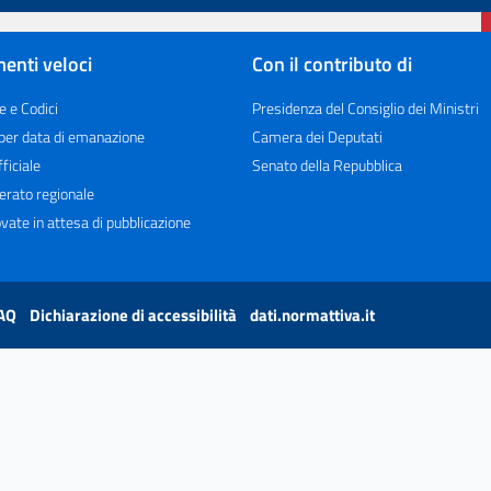
enti veloci
Con il contributo di
e e Codici
Presidenza del Consiglio dei Ministri
 per data di emanazione
Camera dei Deputati
ficiale
Senato della Repubblica
erato regionale
vate in attesa di pubblicazione
AQ
Dichiarazione di accessibilità
dati.normattiva.it