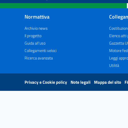
Normattiva
Collegam
Archivio news
Costituzion
Il progetto
Elenco atti
Guida all'uso
Gazzetta Uf
Collegamenti veloci
Motore fed
Ricerca avanzata
Leggi appro
Utilità
Privacy e Cookie policy
Note legali
Mappa del sito
F