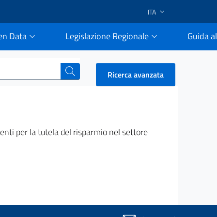
ITA
en Data
Legislazione Regionale
Guida al
e
cerca
Ricerca avanzata
enti per la tutela del risparmio nel settore