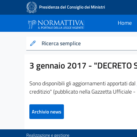
Presidenza del Consiglio dei Ministri
Home
current
Normattiva - Il po
Ricerca semplice
3 gennaio 2017 -
"DECRETO 
Sono disponibili gli aggiornamenti apportati dal
creditizio" (pubblicato nella Gazzetta Ufficiale
Archivio news
Realizzazione e gestione