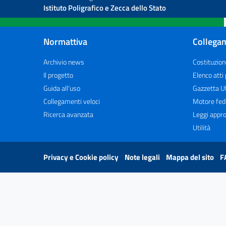
Istituto Poligrafico e Zecca dello Stato
Normattiva
Collegam
Archivio news
Costituzion
Il progetto
Elenco atti
Guida all'uso
Gazzetta Uf
Collegamenti veloci
Motore fed
Ricerca avanzata
Leggi appro
Utilità
Privacy e Cookie policy
Note legali
Mappa del sito
F