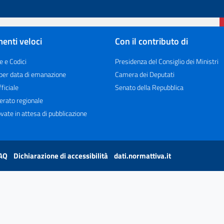
enti veloci
Con il contributo di
e e Codici
Presidenza del Consiglio dei Ministri
 per data di emanazione
Camera dei Deputati
ficiale
Senato della Repubblica
erato regionale
vate in attesa di pubblicazione
AQ
Dichiarazione di accessibilità
dati.normattiva.it