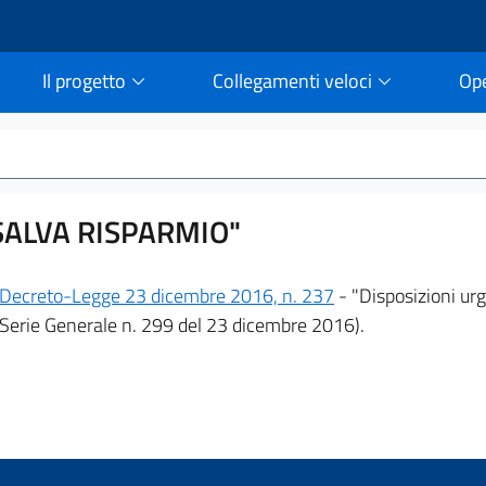
Il progetto
Collegamenti veloci
Op
rtale della legge vigent
SALVA RISPARMIO"
Decreto-Legge 23 dicembre 2016, n. 237
- "Disposizioni urg
 - Serie Generale n. 299 del 23 dicembre 2016).