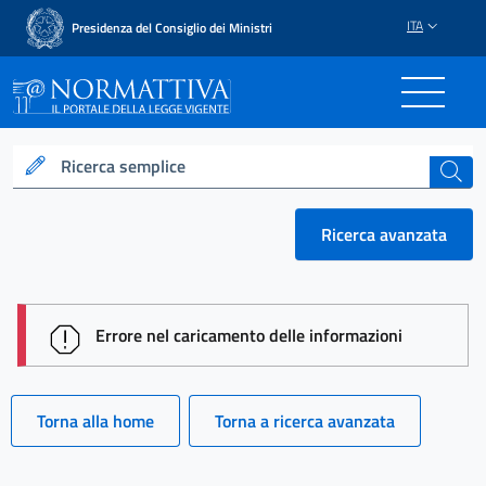
ITA
Presidenza del Consiglio dei Ministri
Normattiva - Il portale del
Ricerca semplice
cerca
Ricerca avanzata
session id: R2Oj7B4mFPKQ8OXc55qG_XaEvc7zXrG
Errore nel caricamento delle informazioni
Torna alla home
Torna a ricerca avanzata