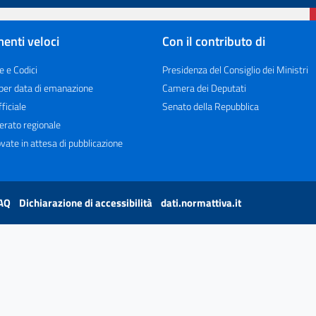
enti veloci
Con il contributo di
e e Codici
Presidenza del Consiglio dei Ministri
 per data di emanazione
Camera dei Deputati
ficiale
Senato della Repubblica
erato regionale
vate in attesa di pubblicazione
AQ
Dichiarazione di accessibilità
dati.normattiva.it