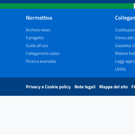
Normattiva
Collegam
Archivio news
Costituzion
Il progetto
Elenco atti
Guida all'uso
Gazzetta Uf
Collegamenti veloci
Motore fed
Ricerca avanzata
Leggi appro
Utilità
Privacy e Cookie policy
Note legali
Mappa del sito
F