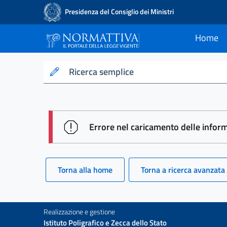
Presidenza del Consiglio dei Ministri
Home
current
Normattiva - Il po
Ricerca semplice
session id: spyajodpkqWm_S3W
Errore nel caricamento delle infor
Torna alla home
Torna a ricerca avanzata
Realizzazione e gestione
Istituto Poligrafico e Zecca dello Stato