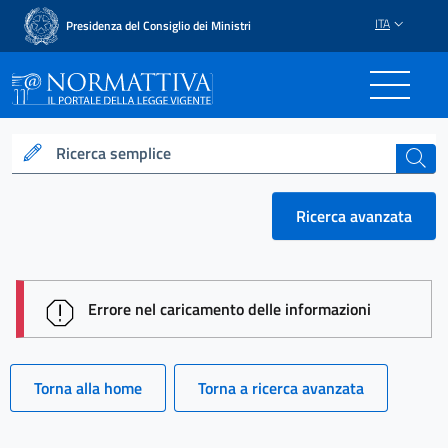
ITA
Presidenza del Consiglio dei Ministri
Normattiva - Il portale del
Ricerca semplice
cerca
Ricerca avanzata
session id: p76Fm9QWrTPGpY0k_9oUWSR4NuaZDD
Errore nel caricamento delle informazioni
Torna alla home
Torna a ricerca avanzata