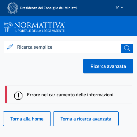
ITA
Presidenza del Consiglio dei Ministri
Normattiva - Il portale del
Ricerca semplice
cerca
Ricerca avanzata
session id: gnw-rTU51jYeUj_IfcEPtxMWDhZLZknjH-i
Errore nel caricamento delle informazioni
Torna alla home
Torna a ricerca avanzata