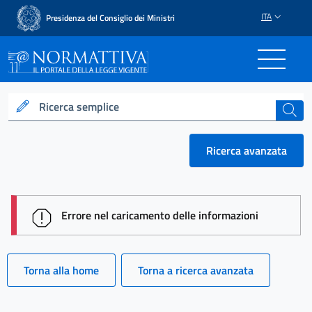
ITA
Presidenza del Consiglio dei Ministri
Normattiva - Il portale del
Ricerca semplice
cerca
Ricerca avanzata
session id: cwfRA_P_-Q3qPq1vFK9AIFZ_8FPE756ew
Errore nel caricamento delle informazioni
Torna alla home
Torna a ricerca avanzata