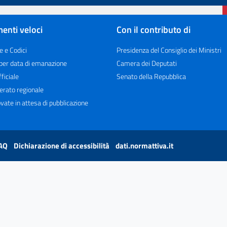
enti veloci
Con il contributo di
e e Codici
Presidenza del Consiglio dei Ministri
 per data di emanazione
Camera dei Deputati
ficiale
Senato della Repubblica
erato regionale
vate in attesa di pubblicazione
AQ
Dichiarazione di accessibilità
dati.normattiva.it