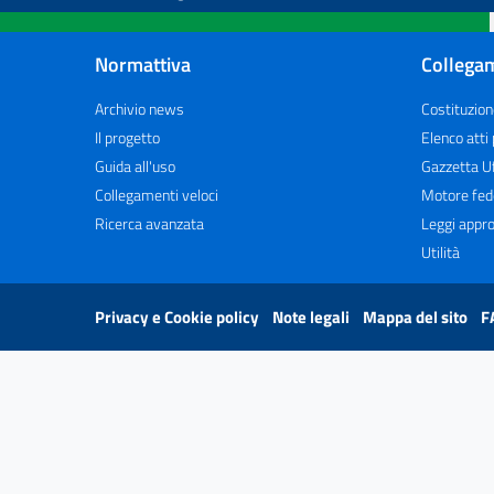
Normattiva
Collegam
Archivio news
Costituzion
Il progetto
Elenco atti
Guida all'uso
Gazzetta Uf
Collegamenti veloci
Motore fed
Ricerca avanzata
Leggi appro
Utilità
Privacy e Cookie policy
Note legali
Mappa del sito
F