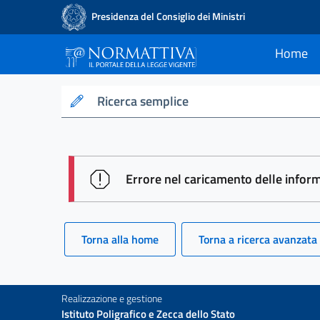
Presidenza del Consiglio dei Ministri
Home
current
Normattiva - Il po
Ricerca semplice
session id: MExOACh54q8MTtOvY
Errore nel caricamento delle infor
Torna alla home
Torna a ricerca avanzata
Realizzazione e gestione
Istituto Poligrafico e Zecca dello Stato