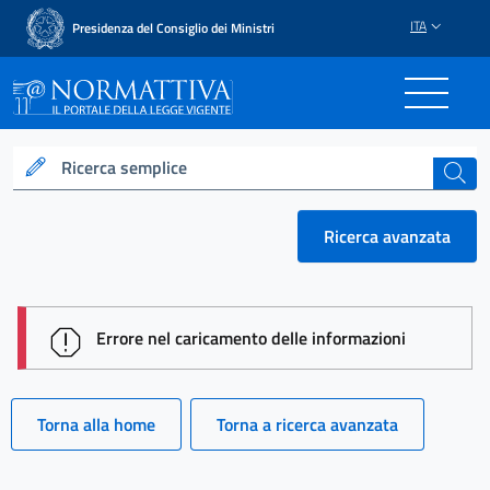
ITA
Presidenza del Consiglio dei Ministri
Normattiva - Il portale del
Ricerca semplice
cerca
Ricerca avanzata
session id: ArGxmcGMxycAIXlUX-ZT-EtIteXMa9KUKA
Errore nel caricamento delle informazioni
Torna alla home
Torna a ricerca avanzata