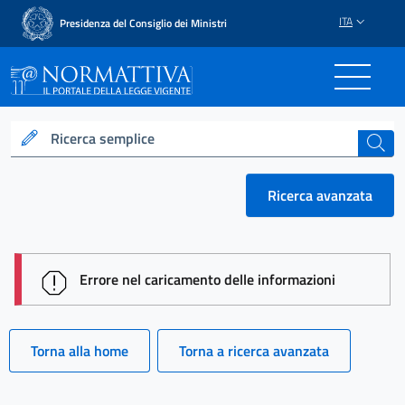
ITA
Presidenza del Consiglio dei Ministri
Normattiva - Il portale del
Ricerca semplice
cerca
Ricerca avanzata
session id: 4Ddl7w94a1j_HEDMeBaZLFyEcas4u4nW
Errore nel caricamento delle informazioni
Torna alla home
Torna a ricerca avanzata