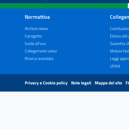
Normattiva
Collegam
Archivio news
Costituzion
Il progetto
Elenco atti
Guida all'uso
Gazzetta Uf
Collegamenti veloci
Motore fed
Ricerca avanzata
Leggi appro
Utilità
Privacy e Cookie policy
Note legali
Mappa del sito
F