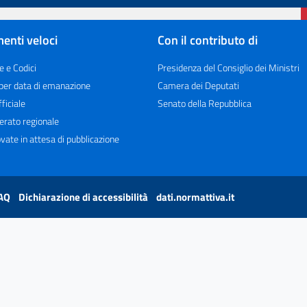
enti veloci
Con il contributo di
e e Codici
Presidenza del Consiglio dei Ministri
 per data di emanazione
Camera dei Deputati
ficiale
Senato della Repubblica
erato regionale
vate in attesa di pubblicazione
AQ
Dichiarazione di accessibilità
dati.normattiva.it