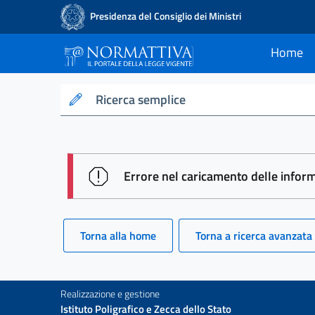
Presidenza del Consiglio dei Ministri
Home
current
Normattiva - Il po
Ricerca semplice
session id: Rjih9zuxMymnZT4K-Z
Errore nel caricamento delle infor
Torna alla home
Torna a ricerca avanzata
Realizzazione e gestione
Istituto Poligrafico e Zecca dello Stato