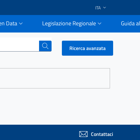
ITA
en Data
Legislazione Regionale
Guida al
e
cerca
Ricerca avanzata
Contattaci