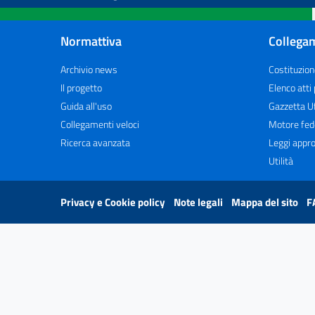
Normattiva
Collegam
Archivio news
Costituzion
Il progetto
Elenco atti
Guida all'uso
Gazzetta Uf
Collegamenti veloci
Motore fed
Ricerca avanzata
Leggi appro
Utilità
Privacy e Cookie policy
Note legali
Mappa del sito
F