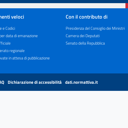
enti veloci
Con il contributo di
e e Codici
Presidenza del Consiglio dei Ministri
 per data di emanazione
Camera dei Deputati
ficiale
Senato della Repubblica
erato regionale
vate in attesa di pubblicazione
AQ
Dichiarazione di accessibilità
dati.normattiva.it