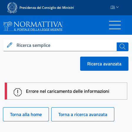
ITA
Presidenza del Consiglio dei Ministri
Normattiva - Il portale del
Ricerca semplice
cerca
Ricerca avanzata
session id: SMONiZbbI4NoMorxHLl2ydDlQsYnJnpGYFJ
Errore nel caricamento delle informazioni
Torna alla home
Torna a ricerca avanzata