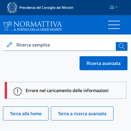
ITA
Presidenza del Consiglio dei Ministri
Normattiva - Il portale del
Ricerca semplice
cerca
Ricerca avanzata
session id: i5h9H6Ts2onAry_6nOtJNF4I8YzCmVhO2
Errore nel caricamento delle informazioni
Torna alla home
Torna a ricerca avanzata