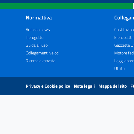
Normattiva
Collegam
Archivio news
Costituzion
Il progetto
Elenco atti
Guida all'uso
Gazzetta Uf
Collegamenti veloci
Motore fed
Ricerca avanzata
Leggi appro
Utilità
Privacy e Cookie policy
Note legali
Mappa del sito
F