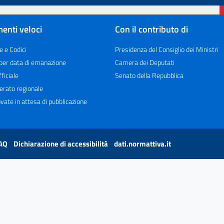
enti veloci
Con il contributo di
e e Codici
Presidenza del Consiglio dei Ministri
 per data di emanazione
Camera dei Deputati
ficiale
Senato della Repubblica
erato regionale
vate in attesa di pubblicazione
AQ
Dichiarazione di accessibilità
dati.normattiva.it