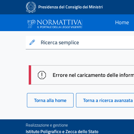
Presidenza del Consiglio dei Ministri
Home
current
Normattiva - Il po
Ricerca semplice
session id: Sst0HQOcklxmGAvTwm
Errore nel caricamento delle infor
Torna alla home
Torna a ricerca avanzata
Realizzazione e gestione
Istituto Poligrafico e Zecca dello Stato