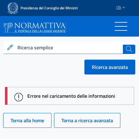
ITA
Presidenza del Consiglio dei Ministri
Normattiva - Il portale del
Ricerca semplice
cerca
Ricerca avanzata
session id: R8G9zwHKQ6oDG8n9TOkFjlQ9Lppusl75Xt
Errore nel caricamento delle informazioni
Torna alla home
Torna a ricerca avanzata