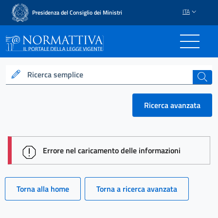
ITA
Presidenza del Consiglio dei Ministri
Normattiva - Il portale del
Ricerca semplice
cerca
Ricerca avanzata
session id: OPvWB13CshG-j2NKW_lGFPhbyatlgNgX
Errore nel caricamento delle informazioni
Torna alla home
Torna a ricerca avanzata