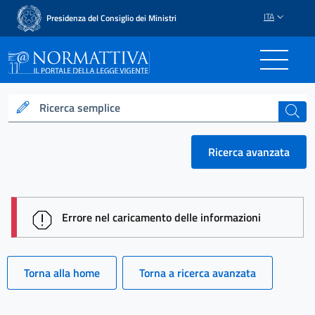
ITA
Presidenza del Consiglio dei Ministri
Normattiva - Il portale del
Ricerca semplice
cerca
Ricerca avanzata
session id: Eawq4Ph_COk4eHWid3BM3nl5zKo7Lmz
Errore nel caricamento delle informazioni
Torna alla home
Torna a ricerca avanzata