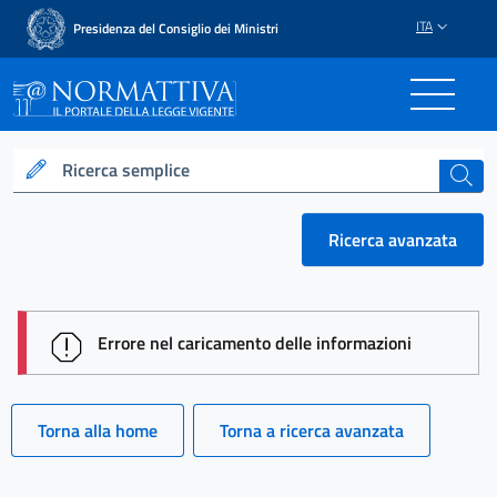
ITA
Presidenza del Consiglio dei Ministri
Normattiva - Il portale del
Ricerca semplice
cerca
Ricerca avanzata
session id: 2qu1ac7M4QKUHkjerrwG9_-rOfXM4S-w99
Errore nel caricamento delle informazioni
Torna alla home
Torna a ricerca avanzata