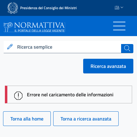
ITA
Presidenza del Consiglio dei Ministri
Normattiva - Il portale del
Ricerca semplice
cerca
Ricerca avanzata
session id: xTpvX_X_ZqPnB0qssG-cX4dqwWuqzWKHi
Errore nel caricamento delle informazioni
Torna alla home
Torna a ricerca avanzata