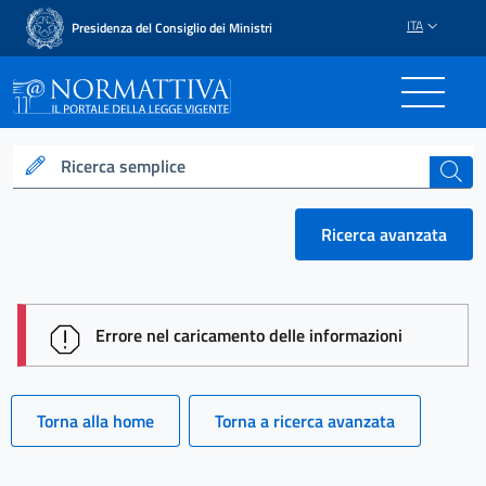
ITA
Presidenza del Consiglio dei Ministri
Normattiva - Il portale del
Ricerca semplice
cerca
Ricerca avanzata
session id: wIWCNDq2Ta8sEncGCyK1J4XR0mH_3fE
Errore nel caricamento delle informazioni
Torna alla home
Torna a ricerca avanzata