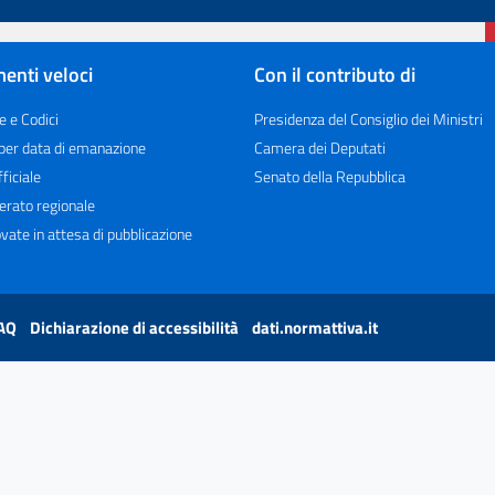
enti veloci
Con il contributo di
e e Codici
Presidenza del Consiglio dei Ministri
 per data di emanazione
Camera dei Deputati
ficiale
Senato della Repubblica
erato regionale
vate in attesa di pubblicazione
AQ
Dichiarazione di accessibilità
dati.normattiva.it