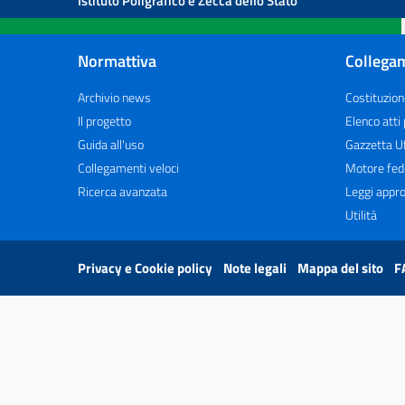
Istituto Poligrafico e Zecca dello Stato
Normattiva
Collegam
Archivio news
Costituzion
Il progetto
Elenco atti
Guida all'uso
Gazzetta Uf
Collegamenti veloci
Motore fed
Ricerca avanzata
Leggi appro
Utilità
Privacy e Cookie policy
Note legali
Mappa del sito
F