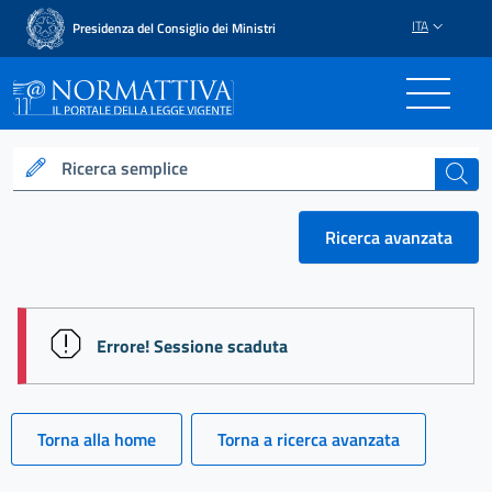
ITA
Presidenza del Consiglio dei Ministri
Normattiva - Il portale del
Ricerca semplice
cerca
Ricerca avanzata
session id: XiOOrDgfa1HWHZl31HI9V2kE9XoJfWgXM
Errore! Sessione scaduta
Torna alla home
Torna a ricerca avanzata