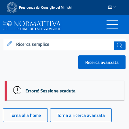
ITA
Presidenza del Consiglio dei Ministri
Normattiva - Il portale del
Ricerca semplice
cerca
Ricerca avanzata
session id: KPN7yXQvs8Yy7Us7dutBf1sZ_2Hvyq0Hc
Errore! Sessione scaduta
Torna alla home
Torna a ricerca avanzata