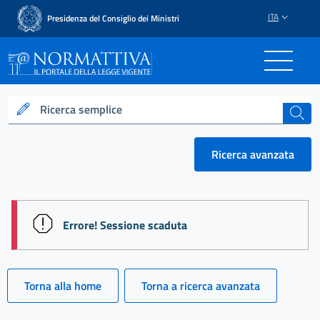
ITA
Presidenza del Consiglio dei Ministri
Normattiva - Il portale del
Ricerca semplice
cerca
Ricerca avanzata
session id: fCWJ2M_Jq5ujxPZLbRk5d3c2xvFR17iej1R
Errore! Sessione scaduta
Torna alla home
Torna a ricerca avanzata