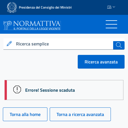
ITA
Presidenza del Consiglio dei Ministri
Normattiva - Il portale del
Ricerca semplice
cerca
Ricerca avanzata
session id: 9G6N6DTu8w-ShhnfdzfSIvgUpmKC5SbTJ
Errore! Sessione scaduta
Torna alla home
Torna a ricerca avanzata