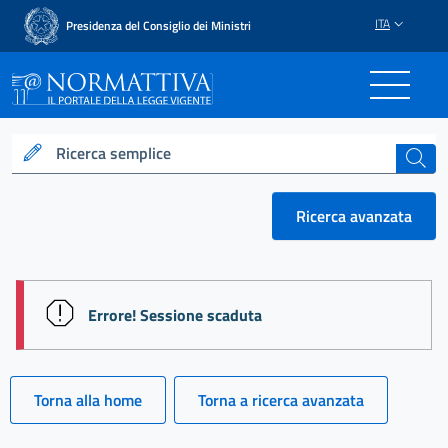
ITA
Presidenza del Consiglio dei Ministri
Normattiva - Il portale del
Ricerca semplice
cerca
Ricerca avanzata
session id: f6oCMQThVK1zYvupCWzUr8nhWyUb6YT1j
Errore! Sessione scaduta
Torna alla home
Torna a ricerca avanzata