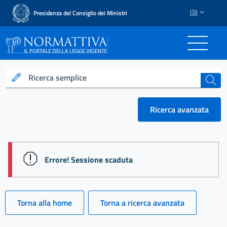
ITA
Presidenza del Consiglio dei Ministri
Normattiva - Il portale del
Ricerca semplice
cerca
Ricerca avanzata
session id: gn3chBrvXlkv05m4Nep1FILeLc11K2fgnyL
Errore! Sessione scaduta
Torna alla home
Torna a ricerca avanzata