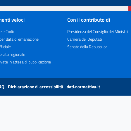
enti veloci
Con il contributo di
e e Codici
Presidenza del Consiglio dei Ministri
 per data di emanazione
Camera dei Deputati
ficiale
Senato della Repubblica
erato regionale
vate in attesa di pubblicazione
AQ
Dichiarazione di accessibilità
dati.normattiva.it