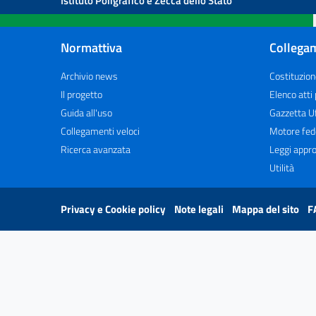
Istituto Poligrafico e Zecca dello Stato
Normattiva
Collegam
Archivio news
Costituzion
Il progetto
Elenco atti
Guida all'uso
Gazzetta Uf
Collegamenti veloci
Motore fed
Ricerca avanzata
Leggi appro
Utilità
Privacy e Cookie policy
Note legali
Mappa del sito
F