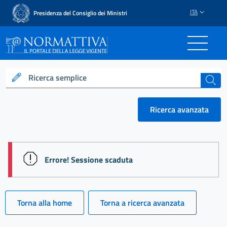
ITA
Presidenza del Consiglio dei Ministri
Normattiva - Il portale del
Ricerca semplice
cerca
Ricerca avanzata
session id: uI5O3vlhx-PIlqXXeDowDk0PJ3RYs1Tym-j
Errore! Sessione scaduta
Torna alla home
Torna a ricerca avanzata