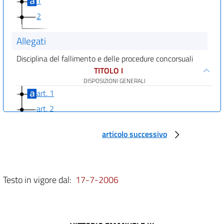
1
2
Allegati
Disciplina del fallimento e delle procedure concorsuali
TITOLO I
DISPOSIZIONI GENERALI
art. 1
art. 2
art. 3
articolo successivo
art. 4
TITOLO II
DEL FALLIMENTO
Testo in vigore dal:
17-7-2006
CAPO I
Della dichiarazione di fallimento
art. 5
art. 6