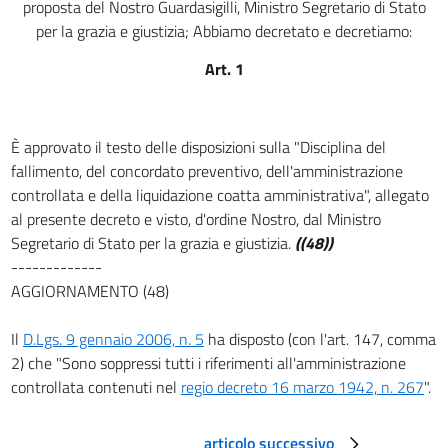
proposta del Nostro Guardasigilli, Ministro Segretario di Stato
art. 19
per la grazia e giustizia; Abbiamo decretato e decretiamo:
art. 20
Art. 1
art. 21
art. 22
CAPO II
È approvato il testo delle disposizioni sulla "Disciplina del
Degli organi preposti al fallimento
fallimento, del concordato preventivo, dell'amministrazione
Sezione I
controllata e della liquidazione coatta amministrativa", allegato
Del tribunale
al presente decreto e visto, d'ordine Nostro, dal Ministro
fallimentare
Segretario di Stato per la grazia e giustizia.
((48))
art. 23
-------------
art. 24
AGGIORNAMENTO (48)
Sezione II
Del giudice delegato
Il
D.Lgs. 9 gennaio 2006, n. 5
ha disposto (con l'art. 147, comma
art. 25
2) che "Sono soppressi tutti i riferimenti all'amministrazione
controllata contenuti nel
regio decreto 16 marzo 1942, n. 267
".
art. 26
Sezione III
Del curatore
articolo successivo