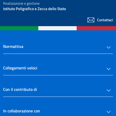
art. 38
Realizzazione e gestione
Istituto Poligrafico e Zecca dello Stato
art. 39
Sezione IV
Contattaci
Del comitato dei creditori
art. 40
art. 41
CAPO III
Normattiva
Degli effetti del fallimento
Sezione I
Degli effetti del
Collegamenti veloci
fallimento per il fallito
art. 42
art. 43
Con il contributo di
art. 44
art. 45
art. 46
In collaborazione con
art. 47