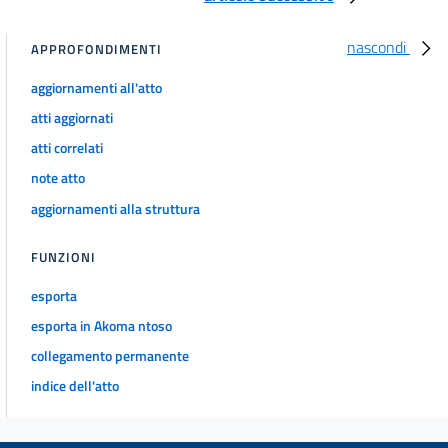
art. 27
art. 28
nascondi
APPROFONDIMENTI
art. 29
aggiornamenti all'atto
art. 30
atti aggiornati
art. 31
atti correlati
art. 31 bis
note atto
art. 32
aggiornamenti alla struttura
art. 33
FUNZIONI
art. 34
art. 35
esporta
esporta in Akoma ntoso
art. 36
collegamento permanente
art. 36 bis
indice dell'atto
art. 37
art. 37 bis