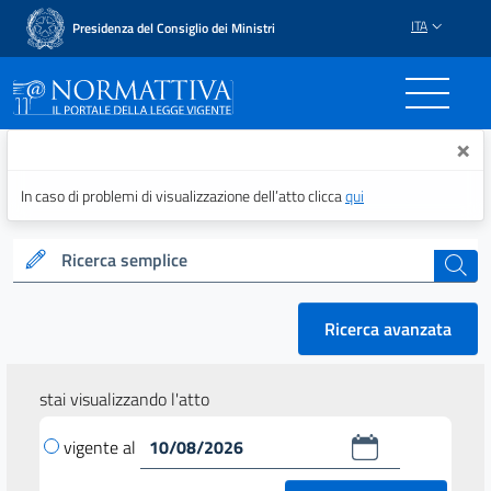
ITA
Presidenza del Consiglio dei Ministri
Normattiva - Il portale del
×
In caso di problemi di visualizzazione dell’atto clicca
qui
Ricerca semplice
cerca
Ricerca avanzata
stai visualizzando l'atto
vigente al