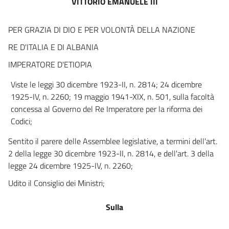
VITTORIO EMANUELE III
art. 7
art. 8
PER GRAZIA DI DIO E PER VOLONTÀ DELLA NAZIONE
art. 9
RE D'ITALIA E DI ALBANIA
art. 9 bis
IMPERATORE D'ETIOPIA
art. 9 ter
Viste le leggi 30 dicembre 1923-II, n. 2814; 24 dicembre
art. 10
1925-IV, n. 2260; 19 maggio 1941-XIX, n. 501, sulla facoltà
art. 11
concessa al Governo del Re Imperatore per la riforma dei
Codici;
art. 12
art. 13
Sentito il parere delle Assemblee legislative, a termini dell'art.
2 della legge 30 dicembre 1923-II, n. 2814, e dell'art. 3 della
art. 14
legge 24 dicembre 1925-IV, n. 2260;
art. 15
Udito il Consiglio dei Ministri;
art. 16
art. 17
Sulla
art. 18