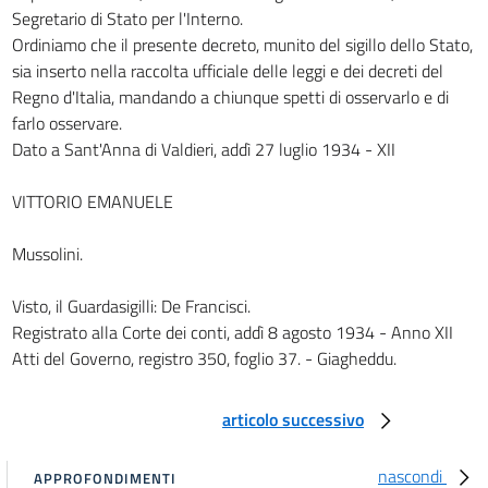
Segretario di Stato per l'Interno.
art. 19
Ordiniamo che il presente decreto, munito del sigillo dello Stato,
art. 20
sia inserto nella raccolta ufficiale delle leggi e dei decreti del
CAPO V
Regno d'Italia, mandando a chiunque spetti di osservarlo e di
Disposizioni comuni al consiglio superiore di sanità e ai
farlo osservare.
consigli provinciali di sanità
Dato a Sant'Anna di Valdieri, addì 27 luglio 1934 - XII
art. 21
art. 22
VITTORIO EMANUELE
art. 23
Mussolini.
CAPO VI
Dell'ufficio sanitario provinciale
Sezione I
Visto, il Guardasigilli: De Francisci.
Del medico
Registrato alla Corte dei conti, addì 8 agosto 1934 - Anno XII
provinciale
Atti del Governo, registro 350, foglio 37. - Giagheddu.
art. 24
art. 25
articolo successivo
Sezione II
Del veterinario provinciale
nascondi
APPROFONDIMENTI
art. 26