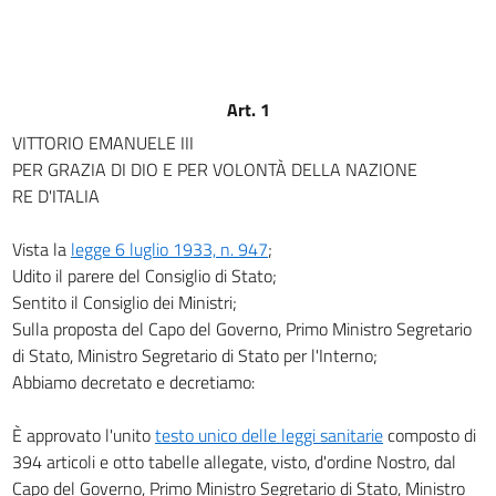
art. 7
art. 8
art. 9
Art. 1
art. 10
VITTORIO EMANUELE III
art. 11
PER GRAZIA DI DIO E PER VOLONTÀ DELLA NAZIONE
CAPO III
RE D'ITALIA
Del consiglio superiore di sanità
art. 12
Vista la
legge 6 luglio 1933, n. 947
;
art. 13
Udito il parere del Consiglio di Stato;
art. 14
Sentito il Consiglio dei Ministri;
Sulla proposta del Capo del Governo, Primo Ministro Segretario
art. 15
di Stato, Ministro Segretario di Stato per l'Interno;
art. 16
Abbiamo decretato e decretiamo:
CAPO IV
Del consiglio provinciale di sanità
È approvato l'unito
testo unico delle leggi sanitarie
composto di
art. 17
394 articoli e otto tabelle allegate, visto, d'ordine Nostro, dal
art. 18
Capo del Governo, Primo Ministro Segretario di Stato, Ministro