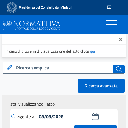
ITA
Presidenza del Consiglio dei Ministri
Normattiva - Il portale del
×
In caso di problemi di visualizzazione dell’atto clicca
qui
Ricerca semplice
cerca
Ricerca avanzata
stai visualizzando l'atto
vigente al