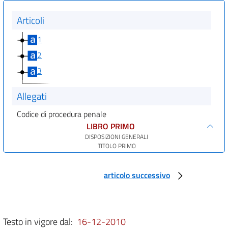
Articoli
1
2
3
Allegati
Codice di procedura penale
LIBRO PRIMO
DISPOSIZIONI GENERALI
TITOLO PRIMO
DELLE AZIONI
CAPO I
Dell'azione penale
articolo successivo
art. 1
art. 2
art. 3
Testo in vigore dal:
16-12-2010