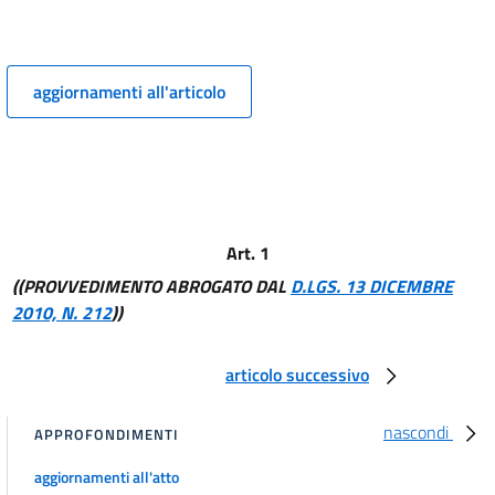
art. 4
art. 5
art. 6
aggiornamenti all'articolo
art. 7
art. 8
art. 9
art. 10
Art. 1
art. 11
((PROVVEDIMENTO ABROGATO DAL
D.LGS. 13 DICEMBRE
art. 12
2010, N. 212
))
art. 13
art. 14
articolo successivo
art. 15
art. 16
nascondi
APPROFONDIMENTI
art. 17
aggiornamenti all'atto
art. 18