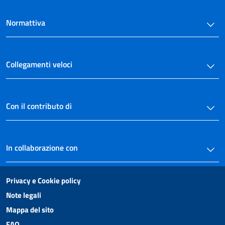
art. 29
Normattiva
art. 30
art. 31
art. 32
Collegamenti veloci
art. 33
art. 34
art. 35
Con il contributo di
art. 36
art. 37
In collaborazione con
art. 38
CAPO II
Della competenza per territorio
Privacy e Cookie policy
art. 39
Note legali
art. 40
Mappa del sito
art. 41
FAQ