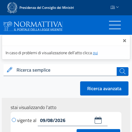
ITA
Presidenza del Consiglio dei Ministri
Normattiva - Il portale del
×
In caso di problemi di visualizzazione dell’atto clicca
qui
Ricerca semplice
cerca
Ricerca avanzata
stai visualizzando l'atto
vigente al