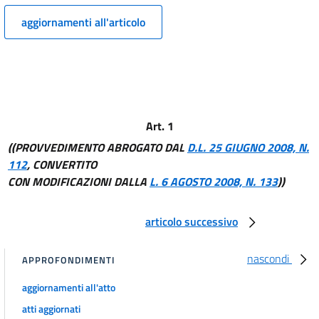
10
aggiornamenti all'articolo
11
Assunzioni.
12
13
14
Art. 1
Paga di ammissione o di nomina.
((PROVVEDIMENTO ABROGATO DAL
D.L. 25 GIUGNO 2008, N.
15
112
, CONVERTITO
16
CON MODIFICAZIONI DALLA
L. 6 AGOSTO 2008, N. 133
))
Aumenti di paga.
17
articolo successivo
18
nascondi
19
APPROFONDIMENTI
Cambi di mestiere. Passaggi di gruppo.
aggiornamenti all'atto
20
atti aggiornati