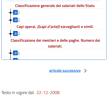
Classificazione generale dei salariati dello Stato.
1
2
Capi operai,
((capi d'arte))
sorveglianti e simili.
3
Classificazione dei mestieri e delle paghe. Numero dei
salariati.
4
5
6
articolo successivo
Paghe degli operai.
7
8
Testo in vigore dal:
22-12-2008
Indennità temporanee di caro viveri.
9