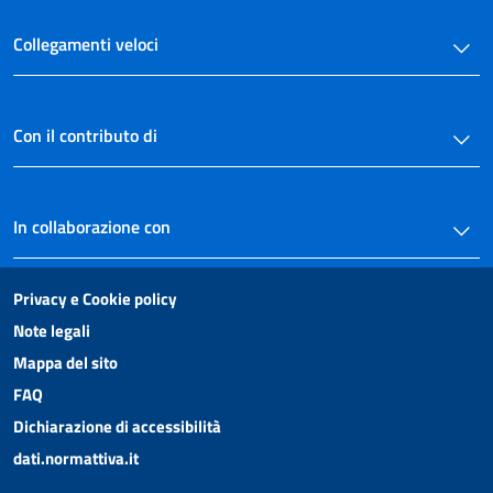
33
34
Collegamenti veloci
35
36
Con il contributo di
37
Licenze e congedi.
38
In collaborazione con
39
40
Privacy e Cookie policy
41
Note legali
42
Mappa del sito
Sanzioni disciplinari.
FAQ
43
Dichiarazione di accessibilità
44
dati.normattiva.it
45