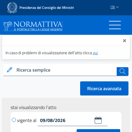
ITA
Presidenza del Consiglio dei Ministri
Normattiva - Il portale del
×
In caso di problemi di visualizzazione dell’atto clicca
qui
Ricerca semplice
cerca
Ricerca avanzata
stai visualizzando l'atto
vigente al