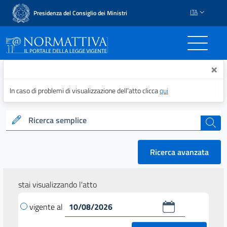
ITA
Presidenza del Consiglio dei Ministri
Normattiva - Il portale del
×
In caso di problemi di visualizzazione dell’atto clicca
qui
Ricerca semplice
cerca
Ricerca avanzata
stai visualizzando l'atto
vigente al