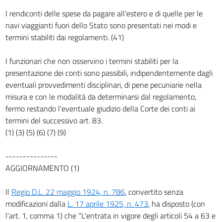
22
I rendiconti delle spese da pagare all'estero e di quelle per le
23
navi viaggianti fuori dello Stato sono presentati nei modi e
24
termini stabiliti dai regolamenti. (41)
25
I funzionari che non osservino i termini stabiliti per la
26
presentazione dei conti sono passibili, indipendentemente dagli
27
eventuali provvedimenti disciplinari, di pene pecuniarie nella
misura e con le modalità da determinarsi dal regolamento,
28
fermo restando l'eventuale giudizio della Corte dei conti ai
29
termini del successivo art. 83.
Capitolo II.
(1) (3) (5) (6) (7) (9)
Dell'anno finanziario e del bilancio di previsione.
30
---------------
31
AGGIORNAMENTO (1)
32
Il
Regio D.L. 22 maggio 1924, n. 786
, convertito senza
33
modificazioni dalla
L. 17 aprile 1925, n. 473
, ha disposto (con
34
l'art. 1, comma 1) che "L'entrata in vigore degli articoli 54 a 63 e