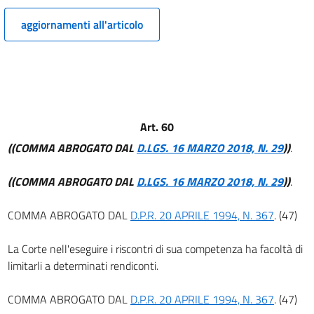
12 bis
aggiornamenti all'articolo
13
14
15
16
16 bis
Art. 60
16 ter
((COMMA ABROGATO DAL
D.LGS. 16 MARZO 2018, N. 29
))
.
17
18
((COMMA ABROGATO DAL
D.LGS. 16 MARZO 2018, N. 29
))
.
19
COMMA ABROGATO DAL
D.P.R. 20 APRILE 1994, N. 367
. (47)
20
21
La Corte nell'eseguire i riscontri di sua competenza ha facoltà di
limitarli a determinati rendiconti.
TITOLO II.
Della contabilità generale dello Stato.
Capitolo I.
COMMA ABROGATO DAL
D.P.R. 20 APRILE 1994, N. 367
. (47)
Disposizioni generali.