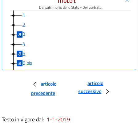
TITOLO I.
Del patrimonio dello Stato - Dei contratti.
1
2
3
4
5
5 bis
6
7
articolo
articolo
successivo
8
precedente
9
10
Testo in vigore dal:
1-1-2019
11
12