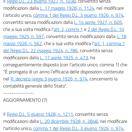
Il
Regio D.L. 23 giugno 1927, n. 1038
, convertito senza
57
modificazioni dalla
L. 17 maggio 1928, n. 1124
, nel modificare
58
l'articolo unico,
comma 1 del Regio D.L. 3 giugno 1926, n. 974
,
convertito senza modificazioni dalla
L. 14 aprile 1927, n. 605
,
59
che a sua volta modifica l'
art. 2, commi 1
e
2 del Regio D.L. 10
59 bis
maggio 1925, n. 597
, convertito senza modificazioni dalla
L. 18
60
marzo 1926, n. 562
, che a sua volta modifica l'
art. 1, comma 1
del Regio D.L. 22 maggio 1924, n. 786
, convertito senza
61
modificazioni dalla
L. 17 aprile 1925, n. 473
, ha
61 bis
conseguentemente disposto (con l'articolo unico, comma 1) che
62
"È prorogata di un anno l'efficacia delle disposizioni contenute
63
nel
R. decreto-legge 3 giugno 1926, n. 974
, concernenti la
contabilità generale dello Stato".
64
---------------
65
AGGIORNAMENTO (7)
66
Il
Regio D.L. 5 giugno 1928, n. 1211
, convertito senza
67
modificazioni dalla
L. 20 dicembre 1928, n. 2848
, nel modificare
67 bis
l'articolo unico,
comma 1 del Regio D.L. 3 giugno 1926, n. 974
,