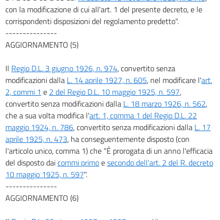
44
con la modificazione di cui all'art. 1 del presente decreto, e le
corrispondenti disposizioni del regolamento predetto".
45
---------------
46
AGGIORNAMENTO (5)
47
Il
Regio D.L. 3 giugno 1926, n. 974
, convertito senza
48
modificazioni dalla
L. 14 aprile 1927, n. 605
, nel modificare l'
art.
Capitolo IV.
2, commi 1
e
2 del Regio D.L. 10 maggio 1925, n. 597
,
Delle spese dello Stato.
convertito senza modificazioni dalla
L. 18 marzo 1926, n. 562
,
49
che a sua volta modifica l'
art. 1, comma 1 del Regio D.L. 22
50
maggio 1924, n. 786
, convertito senza modificazioni dalla
L. 17
51
aprile 1925, n. 473
, ha conseguentemente disposto (con
l'articolo unico, comma 1) che "È prorogata di un anno l'efficacia
52
del disposto dai
commi primo
e
secondo dell'art. 2 del R. decreto
53
10 maggio 1925, n. 597
".
54
---------------
55
AGGIORNAMENTO (6)
56