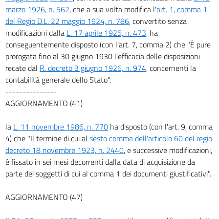
79
marzo 1926, n. 562
, che a sua volta modifica l'
art. 1, comma 1
del Regio D.L. 22 maggio 1924, n. 786
, convertito senza
80
modificazioni dalla
L. 17 aprile 1925, n. 473
, ha
Capitolo VII.
conseguentemente disposto (con l'art. 7, comma 2) che "È pure
Della responsabilità dei pubblici funzionari.
prorogata fino al 30 giugno 1930 l'efficacia delle disposizioni
81
recate dal
R. decreto 3 giugno 1926, n. 974
, concernenti la
82
contabilità generale dello Stato".
83
---------------
AGGIORNAMENTO (41)
84
85
la
L. 11 novembre 1986, n. 770
ha disposto (con l'art. 9, comma
86
4) che "Il termine di cui al
sesto comma dell'articolo 60 del regio
decreto 18 novembre 1923, n. 2440
, e successive modificazioni,
Disposizioni generali.
è fissato in sei mesi decorrenti dalla data di acquisizione da
87
parte dei soggetti di cui al comma 1 dei documenti giustificativi".
88
---------------
Disposizioni transitorie.
AGGIORNAMENTO (47)
89