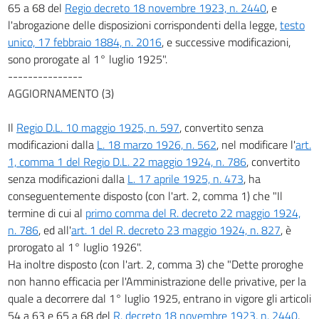
65 a 68 del
Regio decreto 18 novembre 1923, n. 2440
, e
35
l'abrogazione delle disposizioni corrispondenti della legge,
testo
35 bis
unico, 17 febbraio 1884, n. 2016
, e successive modificazioni,
36
sono prorogate al 1° luglio 1925".
37
---------------
AGGIORNAMENTO (3)
37 bis
38
Il
Regio D.L. 10 maggio 1925, n. 597
, convertito senza
38 bis
modificazioni dalla
L. 18 marzo 1926, n. 562
, nel modificare l'
art.
1, comma 1 del Regio D.L. 22 maggio 1924, n. 786
, convertito
39
senza modificazioni dalla
L. 17 aprile 1925, n. 473
, ha
40
conseguentemente disposto (con l'art. 2, comma 1) che "Il
40 bis
termine di cui al
primo comma del R. decreto 22 maggio 1924,
n. 786
, ed all'
art. 1 del R. decreto 23 maggio 1924, n. 827
, è
41
prorogato al 1° luglio 1926".
42
Ha inoltre disposto (con l'art. 2, comma 3) che "Dette proroghe
43
non hanno efficacia per l'Amministrazione delle privative, per la
Capitolo III.
quale a decorrere dal 1° luglio 1925, entrano in vigore gli articoli
Delle entrate dello Stato.
54 a 63 e 65 a 68 del
R. decreto 18 novembre 1923, n. 2440
,