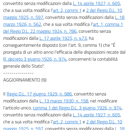
68
convertito senza modificazioni dalla
L. 14 aprile 1927, n. 605
,
che a sua volta modifica l'
art. 2, commi 1
e
2 del Regio D.L. 10
68 bis
maggio 1925, n. 597
, convertito senza modificazioni dalla
L. 18
69
marzo 1926, n. 562
, che a sua volta modifica l'
art. 1, comma 1
70
del Regio D.L. 22 maggio 1924, n. 786
, convertito senza
71
modificazioni dalla
L. 17 aprile 1925, n. 473
, ha
conseguentemente disposto (con l'art. 9, comma 1) che "È
72
prorogata di un altro anno l'efficacia delle disposizioni recate dal
Capitolo V.
R. decreto 3 giugno 1926, n. 974
, concernenti la contabilità
Degli agenti dell'amministrazione che maneggiano valori dello Stato.
generale dello Stato".
73
---------------
74
AGGIORNAMENTO (9)
75
Il
Regio D.L. 17 giugno 1929, n. 986
, convertito senza
76
modificazioni dalla
L. 13 marzo 1930, n. 158
, nel modificare
Capitolo VI.
l'articolo unico,
comma 1 del Regio D.L. 3 giugno 1926, n. 974
,
Rendimento di conti dell'amministrazione dello Stato.
convertito senza modificazioni dalla
L. 14 aprile 1927, n. 605
,
77
che a sua volta modifica l'
art. 2, commi 1
e
2 del Regio D.L. 10
78
maggio 1925, n. 597
, convertito senza modificazioni dalla
L. 18